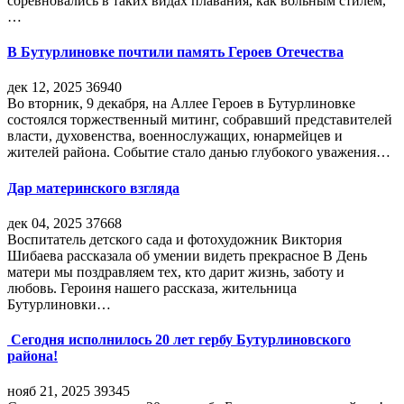
соревновались в таких видах плавания, как вольным стилем,
…
В Бутурлиновке почтили память Героев Отечества
дек 12, 2025
36940
Во вторник, 9 декабря, на Аллее Героев в Бутурлиновке
состоялся торжественный митинг, собравший представителей
власти, духовенства, военнослужащих, юнармейцев и
жителей района. Событие стало данью глубокого уважения…
Дар материнского взгляда
дек 04, 2025
37668
Воспитатель детского сада и фотохудожник Виктория
Шибаева рассказала об умении видеть прекрасное В День
матери мы поздравляем тех, кто дарит жизнь, заботу и
любовь. Героиня нашего рассказа, жительница
Бутурлиновки…
Сегодня исполнилось 20 лет гербу Бутурлиновского
района!
нояб 21, 2025
39345