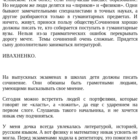
Но недаром же люди делятся на «лириков» и «физиков». Одни
бывают замечательными специалистами в точных науках, а
другие разбираются только в гуманитарных предметах. И
ничего, живут, принося пользу обществу.Сочинения хорошо
должны писать те, кто собирается поступать в гуманитарные
вузы. Нельзя из-за грамматических ошибок перекрывать
дорогу мечте. Темы сочинений очень сложные. Придется
сыну дополнительно заниматься литературой.
ИВАХНЕНКО.
На выпускных экзаменах в школах дети должны писать
сочинение. Они обязаны быть грамотными людьми,
умеющими высказывать свое мнение.
Сегодня можно встретить людей с портфелями, которые
говорят не «класть», а «ложить», да еще с ударением на
первом слоге. Слушаешь такого начальника, и не хочется
никак ему подчиняться.
У меня дочка всегда увлекалась литературой, историей,
русским языком. А вот физику и математику никак усвоить не
могла. Перед экзаменами ходила к репетитору, это помогло ей