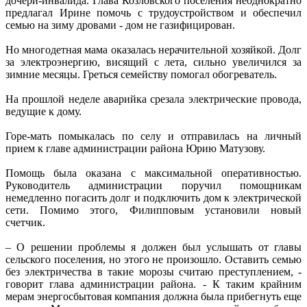
дочери-инвалида. Глава Козловского поселения неоднократно
предлагал Ирине помочь с трудоустройством и обеспечил
семью на зиму дровами - дом не газифицирован.
Но многодетная мама оказалась нерачительной хозяйкой. Долг
за электроэнергию, висящий с лета, сильно увеличился за
зимние месяцы. Греться семейству помогал обогреватель.
На прошлой неделе аварийка срезала электрические провода,
ведущие к дому.
Горе-мать помыкалась по селу и отправилась на личный
прием к главе администрации района Юрию Матузову.
Помощь была оказана с максимальной оперативностью.
Руководитель администрации поручил помощникам
немедленно погасить долг и подключить дом к электрической
сети. Помимо этого, Филипповым установили новый
счетчик.
– О решении проблемы я должен был услышать от главы
сельского поселения, но этого не произошло. Оставить семью
без электричества в такие морозы считаю преступлением, -
говорит глава администрации района. - К таким крайним
мерам энергосбытовая компания должна была прибегнуть еще