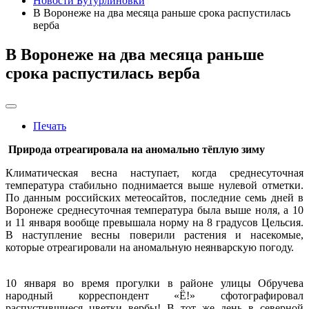
Новости Бутурлиновки
В Воронеже на два месяца раньше срока распустилась
верба
В Воронеже на два месяца раньше
срока распустилась верба
Печать
Природа отреагировала на аномально тёплую зиму
Климатическая весна наступает, когда среднесуточная
температура стабильно поднимается выше нулевой отметки.
По данным российских метеосайтов, последние семь дней в
Воронеже среднесуточная температура была выше ноля, а 10
и 11 января вообще превышала норму на 8 градусов Цельсия.
В наступление весны поверили растения и насекомые,
которые отреагировали на аномальную неянварскую погоду.
10 января во время прогулки в районе улицы Обручева
народный корреспондент «Ё!» сфотографировал
распустившиеся цветки вербы! В тот же день в северной