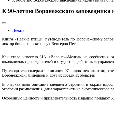
К 90-летию Воронежского заповедника издана книга о пе
К 90-летию Воронежского заповедника 
Печать
Книга «Певчие птицы: путеводитель по Воронежскому запов
доктор биологических наук Венгеров Петр
Как стало известно ИА «Воронеж-Медиа» из сообщения запо
школьников, преподавателей и студентов, работников управле
Путеводитель содержит описания 97 видов певчих птиц, гн
Воронежской, Липецкой и других соседних областей.
В очерках дано описание внешнего строения и окраса взрос
экологии размножения, дана характеристика биотопического р
Особенную ценность и привлекательность изданию придают 5