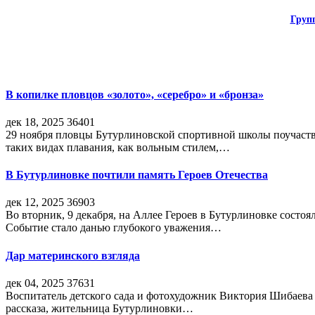
Груп
В копилке пловцов «золото», «серебро» и «бронза»
дек 18, 2025
36401
29 ноября пловцы Бутурлиновской спортивной школы поучаств
таких видах плавания, как вольным стилем,…
В Бутурлиновке почтили память Героев Отечества
дек 12, 2025
36903
Во вторник, 9 декабря, на Аллее Героев в Бутурлиновке состо
Событие стало данью глубокого уважения…
Дар материнского взгляда
дек 04, 2025
37631
Воспитатель детского сада и фотохудожник Виктория Шибаева р
рассказа, жительница Бутурлиновки…