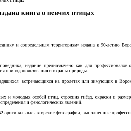
вчих птицах
издана книга о певчих птицах
еднику и сопредельным территориям» издана к 90-летию Воро
ведника, издание предназначено как для профессионалов-ор
ния природопользования и охраны природы.
ездящихся, встречающихся на пролетах или зимующих в Ворон
лых и молодых особей птиц, строения гнёзд, окраски и разме
аспределения и фенологических явлений.
52 оригинальные авторские фотографии, выполненные професси