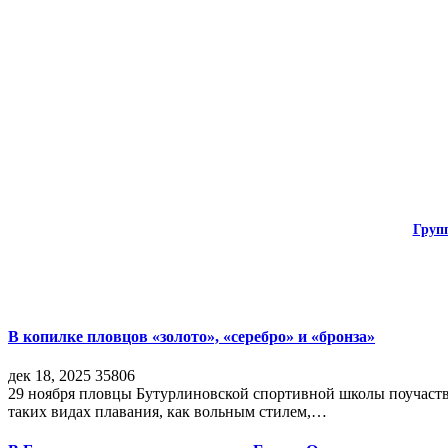
Груп
В копилке пловцов «золото», «серебро» и «бронза»
дек 18, 2025
35806
29 ноября пловцы Бутурлиновской спортивной школы поучаств
таких видах плавания, как вольным стилем,…