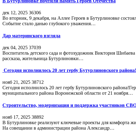
В Бутурлиновке почтили память Героев Отечества
дек 12, 2025
36306
Во вторник, 9 декабря, на Аллее Героев в Бутурлиновке состо
Событие стало данью глубокого уважения…
Дар материнского взгляда
дек 04, 2025
37039
Воспитатель детского сада и фотохудожник Виктория Шибаева р
рассказа, жительница Бутурлиновки…
Сегодня исполнилось 20 лет гербу Бутурлиновского района
нояб 21, 2025
38712
Сегодня исполнилось 20 лет гербу Бутурлиновского района!Г
муниципального района Воронежской области от 21 ноября…
Строительство, модернизация и поддержка участников СВ
нояб 17, 2025
38892
В Бутурлиновке реализуют ключевые проекты для комфорта жи
На совещании в администрации района Александр…