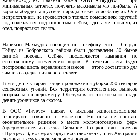
животноводства. Главная задача
ООО «Таурус»
— при
минимальных затратах получать максимальную прибыль. А
коровы абердин-ангусской породы этому способствуют. Они
неприхотливы, не нуждаются в теплых помещениях, круглый
год содержатся под открытым небом, здесь же происходит
отел, подрастают телята.
Нариман Махмудов сообщил по телефону, что в Старую
Тойду из Бобровского района были доставлены 30 быков
данной породы. Сейчас продолжается кампания по
естественному осеменению коров. В течение лета будут
построены шесть деревянных навесов — этого достаточно для
зимнего содержания коров и телят.
В эти дни в Старой Тойде продолжается уборка 250 гектаров
сенокосных угодий. Вся территория естественных выпасов
огорожена по пери-метру. Обслуживают это большое стадо
девять уходчиков за скотом.
В ООО «Таурус», наряду с мясным животноводством,
планируют развивать и молочное. Но пока не принято
окончательное решение о месте молочнотоварных ферм
(предположительно село Большие Ясырки или поселок
«Прогресс»), но фермы будут восстановлены, и из Австралии
доставят тысячу коров молочной породы.