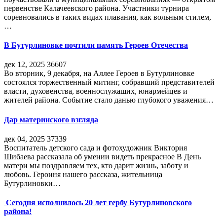
первенстве Калачеевского района. Участники турнира
соревновались в таких видах плавания, как вольным стилем,
…
В Бутурлиновке почтили память Героев Отечества
дек 12, 2025
36607
Во вторник, 9 декабря, на Аллее Героев в Бутурлиновке
состоялся торжественный митинг, собравший представителей
власти, духовенства, военнослужащих, юнармейцев и
жителей района. Событие стало данью глубокого уважения…
Дар материнского взгляда
дек 04, 2025
37339
Воспитатель детского сада и фотохудожник Виктория
Шибаева рассказала об умении видеть прекрасное В День
матери мы поздравляем тех, кто дарит жизнь, заботу и
любовь. Героиня нашего рассказа, жительница
Бутурлиновки…
Сегодня исполнилось 20 лет гербу Бутурлиновского
района!