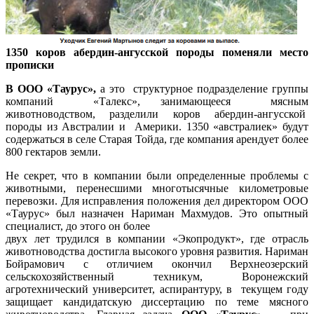
1350 коров абердин-ангусской породы поменяли место
прописки
В ООО «Таурус»,
а это структурное подразделение группы
компаний «Талекс», занимающееся мясным
животноводством, разделили коров абердин-ангусской
породы из Австралии и Америки. 1350 «австралиек» будут
содержаться в селе Старая Тойда, где компания арендует более
800 гектаров земли.
Не секрет, что в компании были определенные проблемы с
животными, перенесшими многотысячные километровые
перевозки. Для исправления положения дел директором ООО
«Таурус» был назначен Нариман Махмудов. Это опытный
специалист, до этого он более
двух лет трудился в компании «Экопродукт», где отрасль
животноводства достигла высокого уровня развития. Нариман
Бойрамович с отличием окончил Верхнеозерский
сельскохозяйственный техникум, Воронежский
агротехнический университет, аспирантуру, в текущем году
защищает кандидатскую диссертацию по теме мясного