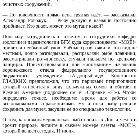
очистных сооружений.
— По поверхности прямо пена грязная идёт, — рассказывал
Александр Рогожук. — Рыбу дохлую в камыши постоянно
прибивает. Кто знает, может, это мутант какой?
Поначалу затруднились с ответом и сотрудники кафедры
зоологии и паразитологии ВГУ, куда корреспонденты «МОЁ!»
привезли необычный улов. Учёные сразу заявили, что вид не
местный, долго разглядывали, расправляли рыбе плавники,
рассматривали рот-присоску, стучали пальцем по крепкому
панцирю. Присутствовавший при «опознании» начальник
воронежского отдела федерального государственного
бюджетного учреждения «Аздонрыбвод» Константин
ГЛАДКИХ предположил, что это парчовый птеригоплихт,
который относится к виду кольчужных сомов и обитает в
Южной Америке (подробнее см. в «Справке «Ё!»). Чтобы
определить точнее, необходимо время для работы со
всевозможными справочниками. Ну а пока рыбу решили
сохранить для музея, засушив её по специально технологии.
О том, как южноамериканская рыба попала в Дон и чем это
грозит природе, читайте в свежем номере газеты «МОЁ!»,
который вышел сегодня, 11 июня.