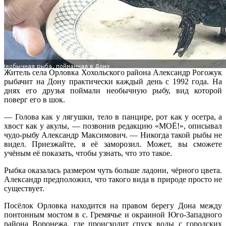
Житель села Орловка Хохольского района Александр Рогожук
рыбачит на Дону практически каждый день с 1992 года. На
днях его друзья поймали необычную рыбу, вид которой
поверг его в шок.
— Голова как у лягушки, тело в панцире, рот как у осетра, а
хвост как у акулы, — позвонив редакцию «МОЁ!», описывал
чудо-рыбу Александр Максимович. — Никогда такой рыбы не
видел. Приезжайте, я её заморозил. Может, вы сможете
учёным её показать, чтобы узнать, что это такое.
Рыбка оказалась размером чуть больше ладони, чёрного цвета.
Александр предположил, что такого вида в природе просто не
существует.
Посёлок Орловка находится на правом берегу Дона между
понтонным мостом в с. Гремячье и окраиной Юго-Западного
района Воронежа, где происходит спуск воды с городских