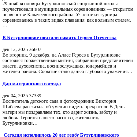
29 ноября пловцы Бутурлиновской спортивной школы
поучаствовали в муниципальных соревнованиях — открытом
первенстве Калачеевского района. Участники турнира
соревновались в таких видах плавания, как вольным стилем,
…
В Бутурлиновке почтили память Героев Отечества
дек 12, 2025
36607
Во вторник, 9 декабря, на Аллее Героев в Бутурлиновке
состоялся торжественный митинг, собравший представителей
власти, духовенства, военнослужащих, юнармейцев и
жителей района. Событие стало данью глубокого уважения…
Дар материнского взгляда
дек 04, 2025
37339
Воспитатель детского сада и фотохудожник Виктория
Шибаева рассказала об умении видеть прекрасное В День
матери мы поздравляем тех, кто дарит жизнь, заботу и
любовь. Героиня нашего рассказа, жительница
Бутурлиновки…
Сегодня исполнилось 20 лет гербу Бутурлиновского