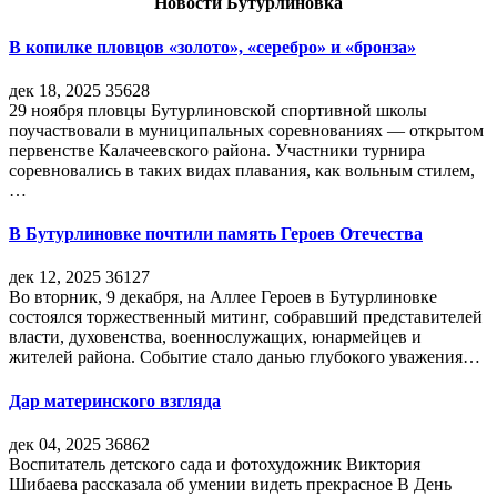
Новости Бутурлиновка
В копилке пловцов «золото», «серебро» и «бронза»
дек 18, 2025
35628
29 ноября пловцы Бутурлиновской спортивной школы
поучаствовали в муниципальных соревнованиях — открытом
первенстве Калачеевского района. Участники турнира
соревновались в таких видах плавания, как вольным стилем,
…
В Бутурлиновке почтили память Героев Отечества
дек 12, 2025
36127
Во вторник, 9 декабря, на Аллее Героев в Бутурлиновке
состоялся торжественный митинг, собравший представителей
власти, духовенства, военнослужащих, юнармейцев и
жителей района. Событие стало данью глубокого уважения…
Дар материнского взгляда
дек 04, 2025
36862
Воспитатель детского сада и фотохудожник Виктория
Шибаева рассказала об умении видеть прекрасное В День