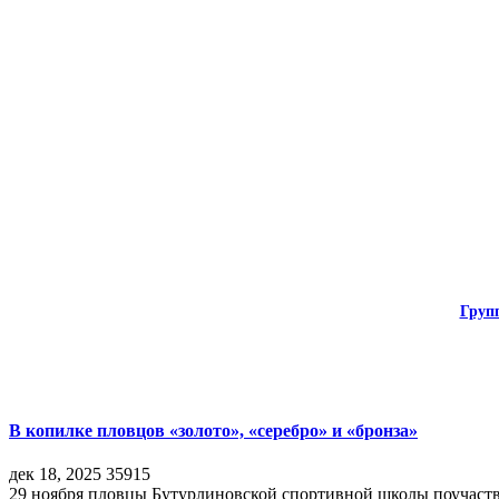
Груп
В копилке пловцов «золото», «серебро» и «бронза»
дек 18, 2025
35915
29 ноября пловцы Бутурлиновской спортивной школы поучаств