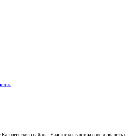
стро.
Калачеевского района. Участники турнира соревновались в