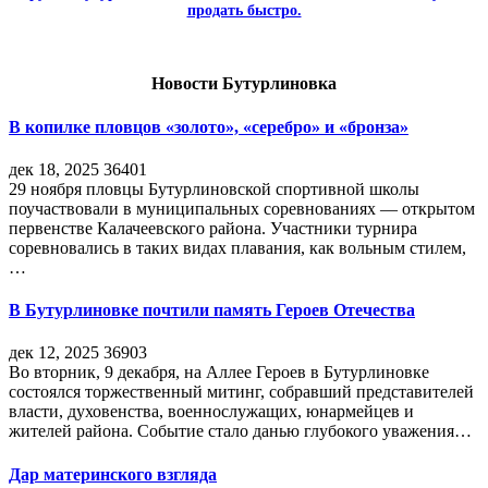
продать быстро.
Новости Бутурлиновка
В копилке пловцов «золото», «серебро» и «бронза»
дек 18, 2025
36401
29 ноября пловцы Бутурлиновской спортивной школы
поучаствовали в муниципальных соревнованиях — открытом
первенстве Калачеевского района. Участники турнира
соревновались в таких видах плавания, как вольным стилем,
…
В Бутурлиновке почтили память Героев Отечества
дек 12, 2025
36903
Во вторник, 9 декабря, на Аллее Героев в Бутурлиновке
состоялся торжественный митинг, собравший представителей
власти, духовенства, военнослужащих, юнармейцев и
жителей района. Событие стало данью глубокого уважения…
Дар материнского взгляда