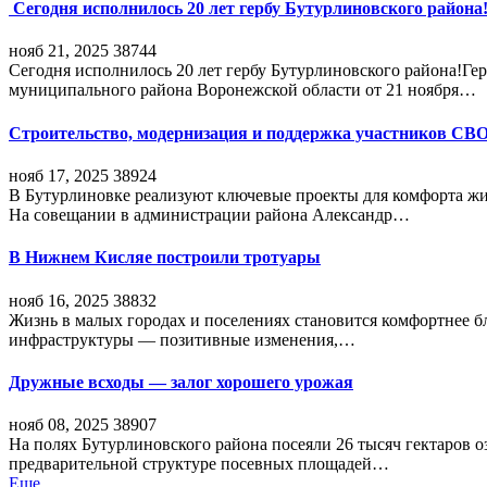
Сегодня исполнилось 20 лет гербу Бутурлиновского района
нояб 21, 2025
38744
Сегодня исполнилось 20 лет гербу Бутурлиновского района!Г
муниципального района Воронежской области от 21 ноября…
Строительство, модернизация и поддержка участников СВ
нояб 17, 2025
38924
В Бутурлиновке реализуют ключевые проекты для комфорта жи
На совещании в администрации района Александр…
В Нижнем Кисляе построили тротуары
нояб 16, 2025
38832
Жизнь в малых городах и поселениях становится комфортнее 
инфраструктуры — позитивные изменения,…
Дружные всходы — залог хорошего урожая
нояб 08, 2025
38907
На полях Бутурлиновского района посеяли 26 тысяч гектаров о
предварительной структуре посевных площадей…
Еще