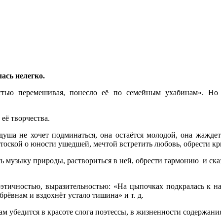
сь нелегко.
тью перемешивая, понесло её по семейным ухабинам». Но в
её творчества.
 душа не хочет подминаться, она остаётся молодой, она жажде
 тоской о юности ушедшей, мечтой встретить любовь, обрести кр
 музыку природы, раствориться в ней, обрести гармонию и сказ
 поэтичностью, выразительностью: «На цыпочках подкралась к
брёвнам и вздохнёт устало тишина» и т. д.
ам убедится в красоте слога поэтессы, в жизненности содержания