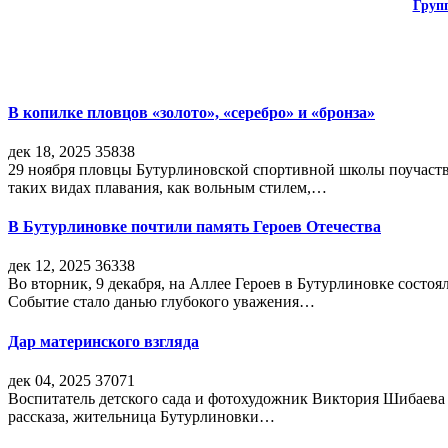
Груп
В копилке пловцов «золото», «серебро» и «бронза»
дек 18, 2025
35838
29 ноября пловцы Бутурлиновской спортивной школы поучаств
таких видах плавания, как вольным стилем,…
В Бутурлиновке почтили память Героев Отечества
дек 12, 2025
36338
Во вторник, 9 декабря, на Аллее Героев в Бутурлиновке состо
Событие стало данью глубокого уважения…
Дар материнского взгляда
дек 04, 2025
37071
Воспитатель детского сада и фотохудожник Виктория Шибаева р
рассказа, жительница Бутурлиновки…