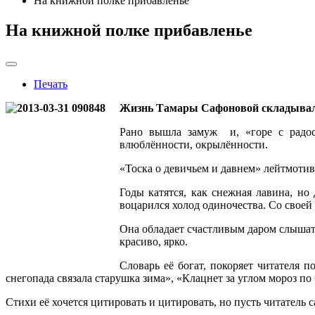
На книжной полке прибавленье
На книжной полке прибавленье
Печать
Жизнь Тамары Сафоновой складывала
Рано вышла замуж и, «горе с радос
влюблённости, окрылённости.
«Тоска о девичьем и давнем» лейтмотив 
Годы катятся, как снежная лавина, но
воцарился холод одиночества. Со своей
Она обладает счастливым даром слышать
красиво, ярко.
Словарь её богат, покоряет читателя
снегопада связала старушка зима», «Клацнет за углом мороз по 
Стихи её хочется цитировать и цитировать, но пусть читатель с