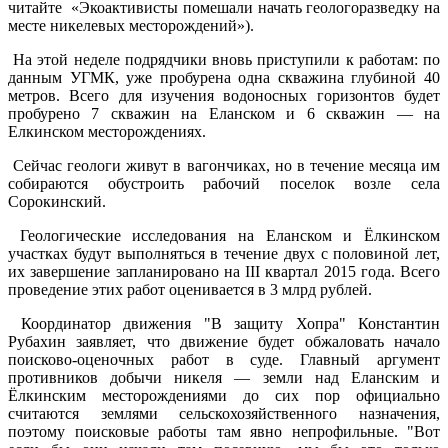
читайте «Экоактивисты помешали начать геологоразведку на
месте никелевых месторождений»).
На этой неделе подрядчики вновь приступили к работам: по
данным УГМК, уже пробурена одна скважина глубиной 40
метров. Всего для изучения водоносных горизонтов будет
пробурено 7 скважин на Еланском и 6 скважин — на
Елкинском месторождениях.
Сейчас геологи живут в вагончиках, но в течение месяца им
собираются обустроить рабочий поселок возле села
Сорокинский.
Геологические исследования на Еланском и Ёлкинском
участках будут выполняться в течение двух с половиной лет,
их завершение запланировано на III квартал 2015 года. Всего
проведение этих работ оценивается в 3 млрд рублей.
Координатор движения "В защиту Хопра" Константин
Рубахин заявляет, что движение будет обжаловать начало
поисково-оценочных работ в суде. Главный аргумент
противников добычи никеля — земли над Еланским и
Ёлкинским месторождениями до сих пор официально
считаются землями сельскохозяйственного назначения,
поэтому поисковые работы там явно непрофильные. "Вот