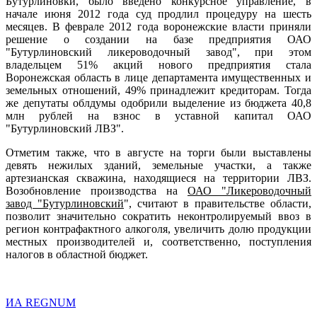
Бутурлиновки, было введено конкурсное управление, в
начале июня 2012 года суд продлил процедуру на шесть
месяцев. В феврале 2012 года воронежские власти приняли
решение о создании на базе предприятия ОАО
"Бутурлиновский ликероводочный завод", при этом
владельцем 51% акций нового предприятия стала
Воронежская область в лице департамента имущественных и
земельных отношений, 49% принадлежит кредиторам. Тогда
же депутаты облдумы одобрили выделение из бюджета 40,8
млн рублей на взнос в уставной капитал ОАО
"Бутурлиновский ЛВЗ".
Отметим также, что в августе на торги были выставлены
девять нежилых зданий, земельные участки, а также
артезианская скважина, находящиеся на территории ЛВЗ.
Возобновление производства на
ОАО "Ликероводочный
завод "Бутурлиновский
", считают в правительстве области,
позволит значительно сократить неконтролируемый ввоз в
регион контрафактного алкоголя, увеличить долю продукции
местных производителей и, соответственно, поступления
налогов в областной бюджет.
ИА REGNUM