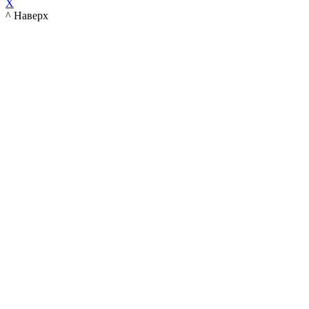
X
^ Наверх