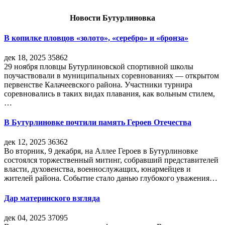
Новости Бутурлиновка
В копилке пловцов «золото», «серебро» и «бронза»
дек 18, 2025
35862
29 ноября пловцы Бутурлиновской спортивной школы
поучаствовали в муниципальных соревнованиях — открытом
первенстве Калачеевского района. Участники турнира
соревновались в таких видах плавания, как вольным стилем,
…
В Бутурлиновке почтили память Героев Отечества
дек 12, 2025
36362
Во вторник, 9 декабря, на Аллее Героев в Бутурлиновке
состоялся торжественный митинг, собравший представителей
власти, духовенства, военнослужащих, юнармейцев и
жителей района. Событие стало данью глубокого уважения…
Дар материнского взгляда
дек 04, 2025
37095