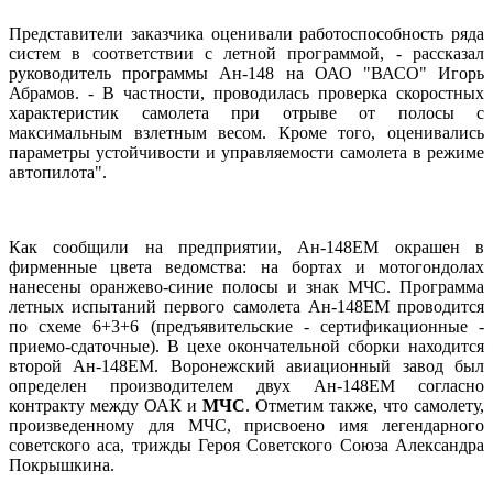
Представители заказчика оценивали работоспособность ряда
систем в соответствии с летной программой, - рассказал
руководитель программы Ан-148 на ОАО "ВАСО" Игорь
Абрамов. - В частности, проводилась проверка скоростных
характеристик самолета при отрыве от полосы с
максимальным взлетным весом. Кроме того, оценивались
параметры устойчивости и управляемости самолета в режиме
автопилота".
Как сообщили на предприятии, Ан-148ЕМ окрашен в
фирменные цвета ведомства: на бортах и мотогондолах
нанесены оранжево-синие полосы и знак МЧС. Программа
летных испытаний первого самолета Ан-148ЕМ проводится
по схеме 6+3+6 (предъявительские - сертификационные -
приемо-сдаточные). В цехе окончательной сборки находится
второй Ан-148ЕМ. Воронежский авиационный завод был
определен производителем двух Ан-148ЕМ согласно
контракту между ОАК и
МЧС
. Отметим также, что самолету,
произведенному для МЧС, присвоено имя легендарного
советского аса, трижды Героя Советского Союза Александра
Покрышкина.