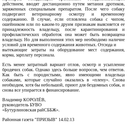
действием, вводят дистанционно путем метания дротиков,
заряженных специальным препаратом. После чего собаку
подвергают ветеринарному осмотру и временному
содержанию. В случае, если отловлена собака с чипом,
ошейником или по каким-то друим признакам выясняется ее
принадлежность владельцу, после карантинирования и
профилактических обработок она может быть возвращена
владельцу. Но для выполнения этих мер необходимо наличие
условий для временного содержания животных. Отсюда и
вытекающие затраты на оборудование мест содержания,
корма, зарплату персонала.
Есть менее затратный вариант отлов, осмотр и усыпление
бродячих собак. Однако здесь больше вопросов, чем ответов.
Как быть с породистыми, явно имеющими владельца
собаками, которые случайно оказались в «плену». Снова
необходим, хотя бы небольшой, приют для бездомных собак, и
снова все упирается в финансирование.
Владимир КОРОЛЁВ,
руководитель БУВО
«Бутурлиновская райСББЖ».
Районная газета "ПРИЗЫВ" 14.02.13