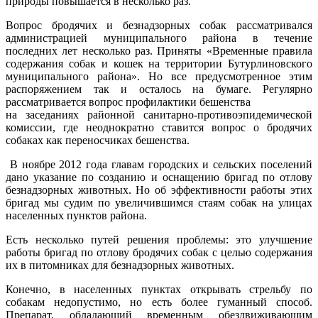
природы повышается в несколько раз.
Вопрос бродячих и безнадзорных собак рассматривался
администрацией муниципального района в течение
последних лет несколько раз. Приняты «Временные правила
содержания собак и кошек на территории Бутурлиновского
муниципального района». Но все предусмотренное этим
распоряжением так и осталось на бумаге. Регулярно
рассматривается вопрос профилактики бешенства
на заседаниях районной санитарно-противоэпидемической
комиссии, где неоднократно ставится вопрос о бродячих
собаках как переносчиках бешенства.
В ноябре 2012 года главам городских и сельских поселений
дано указание по созданию и оснащению бригад по отлову
безнадзорных животных. Но об эффективности работы этих
бригад мы судим по увеличившимся стаям собак на улицах
населенных пунктов района.
Есть несколько путей решения проблемы: это улучшение
работы бригад по отлову бродячих собак с целью содержания
их в питомниках для безнадзорных животных.
Конечно, в населенных пунктах открывать стрельбу по
собакам недопустимо, но есть более гуманный способ.
Препарат, обладающий временным обездвиживающим