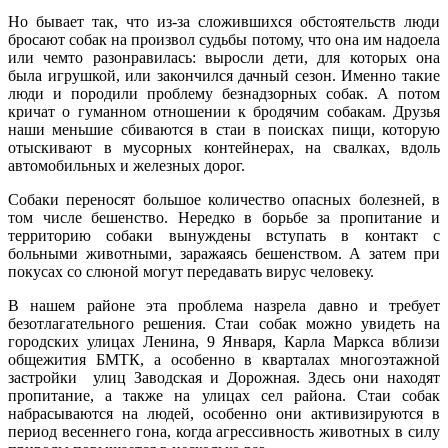
Но бывает так, что из-за сложившихся обстоятельств люди
бросают собак на произвол судьбы потому, что она им надоела
или чемто разонравилась: выросли дети, для которых она
была игрушкой, или закончился дачный сезон. Именно такие
люди и породили проблему безнадзорных собак. А потом
кричат о гуманном отношении к бродячим собакам. Друзья
наши меньшие сбиваются в стаи в поисках пищи, которую
отыскивают в мусорных контейнерах, на свалках, вдоль
автомобильных и железных дорог.
Собаки переносят большое количество опасных болезней, в
том числе бешенство. Нередко в борьбе за пропитание и
территорию собаки вынуждены вступать в контакт с
больными животными, заражаясь бешенством. А затем при
покусах со слюной могут передавать вирус человеку.
В нашем районе эта проблема назрела давно и требует
безотлагательного решения. Стаи собак можно увидеть на
городских улицах Ленина, 9 Января, Карла Маркса вблизи
общежития БМТК, а особенно в кварталах многоэтажной
застройки улиц Заводская и Дорожная. Здесь они находят
пропитание, а также на улицах сел района. Стаи собак
набрасываются на людей, особенно они активизируются в
период весеннего гона, когда агрессивность животных в силу