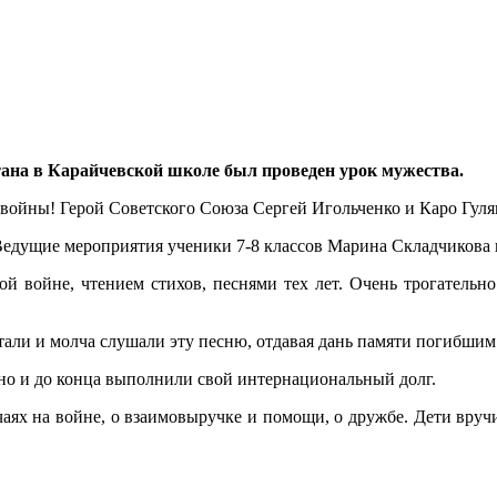
тана в Карайчевской школе был проведен урок мужества.
 войны! Герой Советского Союза Сергей Игольченко и Каро Гул
 Ведущие мероприятия ученики 7-8 классов Марина Складчикова 
й войне, чтением стихов, песнями тех лет. Очень трогательно
стали и молча слушали эту песню, отдавая дань памяти погибши
но и до конца выполнили свой интернациональный долг.
чаях на войне, о взаимовыручке и помощи, о дружбе. Дети вру