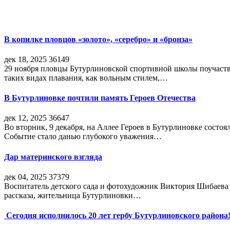
В копилке пловцов «золото», «серебро» и «бронза»
дек 18, 2025
36149
29 ноября пловцы Бутурлиновской спортивной школы поучаств
таких видах плавания, как вольным стилем,…
В Бутурлиновке почтили память Героев Отечества
дек 12, 2025
36647
Во вторник, 9 декабря, на Аллее Героев в Бутурлиновке состо
Событие стало данью глубокого уважения…
Дар материнского взгляда
дек 04, 2025
37379
Воспитатель детского сада и фотохудожник Виктория Шибаева р
рассказа, жительница Бутурлиновки…
Сегодня исполнилось 20 лет гербу Бутурлиновского района