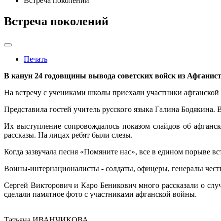
Встреча поколений
Встреча поколений
Печать
В канун 24 годовщины вывода советских войск из Афганис
На встречу с учениками школы приехали участники афганской
Представила гостей учитель русского языка Галина Бодякина.
Их выступление сопровождалось показом слайдов об афганско
рассказы. На лицах ребят были слезы.
Когда зазвучала песня «Помяните нас», все в едином порыве в
Воины-интернационалисты - солдаты, офицеры, генералы чест
Сергей Викторович и Каро Беникович много рассказали о слу
сделали памятное фото с участниками афганской войны.
Татьяна ИВАНЧИКОВА,