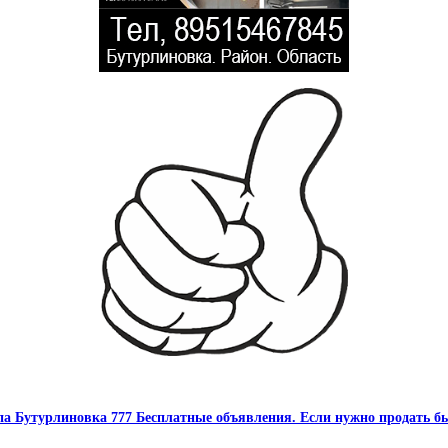
па Бутурлиновка 777 Бесплатные объявления. Если нужно продать бы