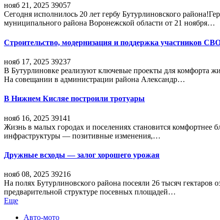
нояб 21, 2025
39057
Сегодня исполнилось 20 лет гербу Бутурлиновского района!Г
муниципального района Воронежской области от 21 ноября…
Строительство, модернизация и поддержка участников СВ
нояб 17, 2025
39237
В Бутурлиновке реализуют ключевые проекты для комфорта жи
На совещании в администрации района Александр…
В Нижнем Кисляе построили тротуары
нояб 16, 2025
39141
Жизнь в малых городах и поселениях становится комфортнее 
инфраструктуры — позитивные изменения,…
Дружные всходы — залог хорошего урожая
нояб 08, 2025
39216
На полях Бутурлиновского района посеяли 26 тысяч гектаров о
предварительной структуре посевных площадей…
Еще
Авто-мото