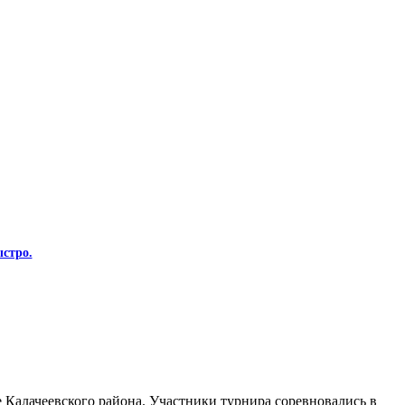
стро.
Калачеевского района. Участники турнира соревновались в