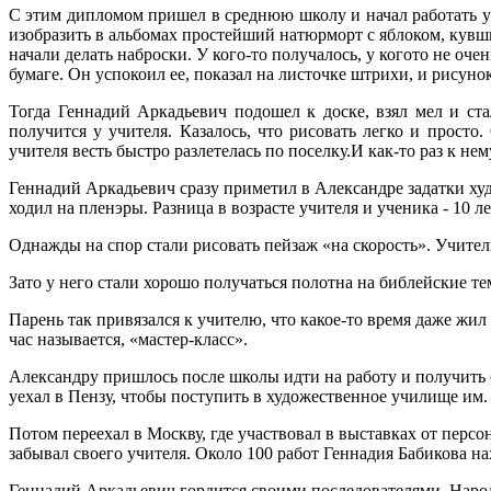
С этим дипломом пришел в среднюю школу и начал работать у
изобразить в альбомах простейший натюрморт с яблоком, кув
начали делать наброски. У кого-то получалось, у когото не очен
бумаге. Он успокоил ее, показал на листочке штрихи, и рисунок
Тогда Геннадий Аркадьевич подошел к доске, взял мел и ста
получится у учителя. Казалось, что рисовать легко и просто
учителя весть быстро разлетелась по поселку.И как-то раз к
Геннадий Аркадьевич сразу приметил в Александре задатки ху
ходил на пленэры. Разница в возрасте учителя и ученика - 10 ле
Однажды на спор стали рисовать пейзаж «на скорость». Учитель
Зато у него стали хорошо получаться полотна на библейские те
Парень так привязался к учителю, что какое-то время даже жил
час называется, «мастер-класс».
Александру пришлось после школы идти на работу и получить 
уехал в Пензу, чтобы поступить в художественное училище им
Потом переехал в Москву, где участвовал в выставках от перс
забывал своего учителя. Около 100 работ Геннадия Бабикова н
Геннадий Аркадьевич гордится своими последователями. Нар