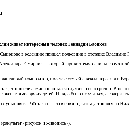
а
сляй живёт интересный человек Геннадий Бабиков
е Смирнове в редакцию пришел полковник в отставке Владимир 
Александра Смирнова, который привил ему основы грамотной
талантливый композитор, вместе с семьей сначала переехал в Во
 так, что после армии он остался служить сверхсрочно. В оф
л женат, имел двоих детей. И надо было не учиться, а содержать
х установок. Работал сначала в совхозе, затем устроился на Н
(факультет «рисунок и живопись»).