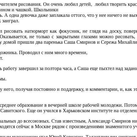
чителем рисования. Он очень любил детей, любил творить красо
шином и чашкой. Школьники
ь. А одна девочка даже заплакала оттого, что у нее ничего не вы
 заиграл.
л рисовать натюрморт как фокусник, не глядя на доску, повер
. Оказывается, не только с закрытыми глазами можно рисовать
 нему домой пришли два паренька Саша Смирнов и Сережа Михайл
дожника. Проводил с ним много времени,
т.
 работу завершил за полтора часа, а Саша еще пыхтел над задан
мы.
 у него, получая постоянно и поддержку, и комментарии, и, как 
среднее образование в вечерней школе рабочей молодежи. Пото
. Савитского. Еще он учился в Харьковском институте на отдел
ональных до всесоюзных. Став известным, Александр Смирнов ни
аходятся сейчас в Москве рядом с произведениями знаменитого у
одным художником стал Юрий Корчагин. Талантливыми считают 