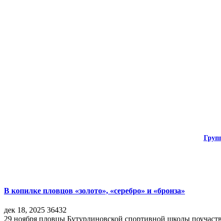
Груп
В копилке пловцов «золото», «серебро» и «бронза»
дек 18, 2025
36432
29 ноября пловцы Бутурлиновской спортивной школы поучаств