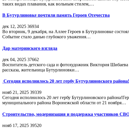
таких видах плавания, как вольным стилем,…
В Бутурлиновке почтили память Героев Отечества
дек 12, 2025
36934
Во вторник, 9 декабря, на Аллее Героев в Бутурлиновке состо
Событие стало данью глубокого уважения…
Дар материнского взгляда
дек 04, 2025
37662
Воспитатель детского сада и фотохудожник Виктория Шибаева р
рассказа, жительница Бутурлиновки…
Сегодня исполнилось 20 лет гербу Бутурлиновского района
нояб 21, 2025
39339
Сегодня исполнилось 20 лет гербу Бутурлиновского района!Г
муниципального района Воронежской области от 21 ноября…
Строительство, модернизация и поддержка участников СВ
нояб 17, 2025
39520