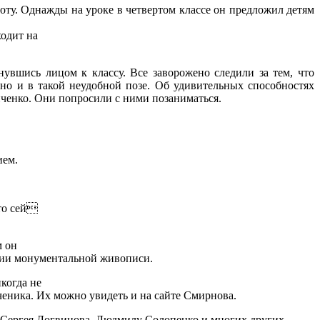
ту. Однажды на уроке в четвертом классе он предложил детям
ходит на
нувшись лицом к классу. Все заворожено следили за тем, что
, но и в такой неудобной позе. Об удивительных способностях
иченко. Они попросили с ними позаниматься.
ием.
это сей
м он
ении монументальной живописи.
когда не
ченика. Их можно увидеть и на сайте Смирнова.
Сергея Логвинова, Людмилу Солопенко и многих других.