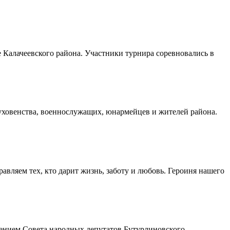
Калачеевского района. Участники турнира соревновались в
духовенства, военнослужащих, юнармейцев и жителей района.
авляем тех, кто дарит жизнь, заботу и любовь. Героиня нашего
шением Совета народных депутатов Бутурлиновского