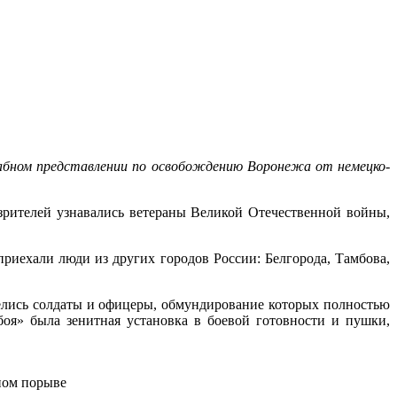
абном представлении по освобождению Воронежа от немецко-
зрителей узнавались ветераны Великой Отечественной войны,
приехали люди из других городов России: Белгорода, Тамбова,
елись солдаты и офицеры, обмундирование которых полностью
боя» была зенитная установка в боевой готовности и пушки,
ином порыве