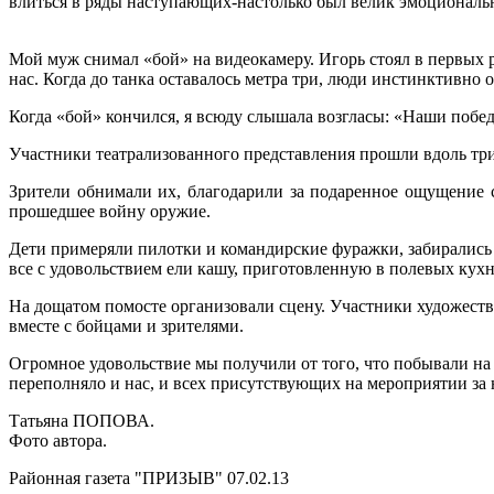
влиться в ряды наступающих-настолько был велик эмоциональ
Мой муж снимал «бой» на видеокамеру. Игорь стоял в первых р
нас. Когда до танка оставалось метра три, люди инстинктивно 
Когда «бой» кончился, я всюду слышала возгласы: «Наши побе
Участники театрализованного представления прошли вдоль три
Зрители обнимали их, благодарили за подаренное ощущение с
прошедшее войну оружие.
Дети примеряли пилотки и командирские фуражки, забирались 
все с удовольствием ели кашу, приготовленную в полевых кухн
На дощатом помосте организовали сцену. Участники художеств
вместе с бойцами и зрителями.
Огромное удовольствие мы получили от того, что побывали н
переполняло и нас, и всех присутствующих на мероприятии за 
Татьяна ПОПОВА.
Фото автора.
Районная газета "ПРИЗЫВ" 07.02.13