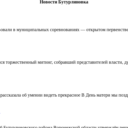
Новости Бутурлиновка
овали в муниципальных соревнованиях — открытом первенстве 
ялся торжественный митинг, собравший представителей власти, 
ассказала об умении видеть прекрасное В День матери мы поздр
!
ерб Бутурлиновского района Воронежской области утверждён ре