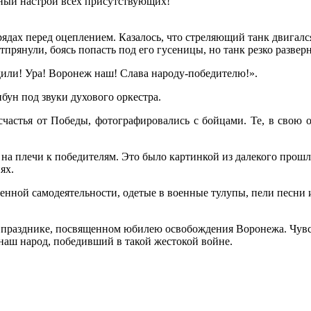
ный настрой всех присутствующих!
ядах перед оцеплением. Казалось, что стреляющий танк двигалс
отпрянули, боясь попасть под его гусеницы, но танк резко развер
дили! Ура! Воронеж наш! Слава народу-победителю!».
бун под звуки духового оркестра.
частья от Победы, фотографировались с бойцами. Те, в свою оч
на плечи к победителям. Это было картинкой из далекого прошл
ях.
енной самодеятельности, одетые в военные тулупы, пели песни 
а празднике, посвященном юбилею освобождения Воронежа. Чувс
наш народ, победивший в такой жестокой войне.