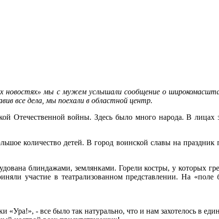
ских новостях» мы с мужем услышали сообщение о широкомасшт
ив все дела, мы поехали в областной центр.
ой Отечественной войны. Здесь было много народа. В лицах 
льшое количество детей. В город воинской славы на праздник 
удована блиндажами, землянками. Горели костры, у которых гр
риняли участие в театрализованном представлении. На «поле 
и «Ура!», - все было так натурально, что и нам захотелось в ед