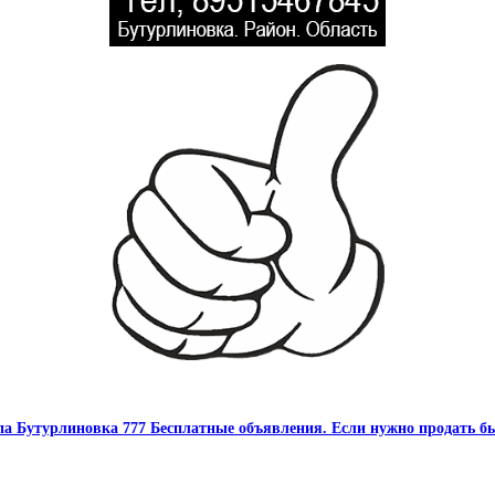
па Бутурлиновка 777 Бесплатные объявления. Если нужно продать бы