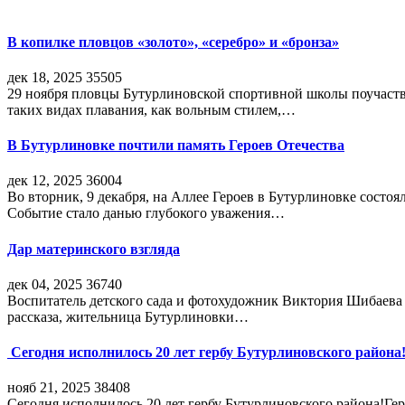
В копилке пловцов «золото», «серебро» и «бронза»
дек 18, 2025
35505
29 ноября пловцы Бутурлиновской спортивной школы поучаств
таких видах плавания, как вольным стилем,…
В Бутурлиновке почтили память Героев Отечества
дек 12, 2025
36004
Во вторник, 9 декабря, на Аллее Героев в Бутурлиновке состо
Событие стало данью глубокого уважения…
Дар материнского взгляда
дек 04, 2025
36740
Воспитатель детского сада и фотохудожник Виктория Шибаева р
рассказа, жительница Бутурлиновки…
Сегодня исполнилось 20 лет гербу Бутурлиновского района
нояб 21, 2025
38408
Сегодня исполнилось 20 лет гербу Бутурлиновского района!Г