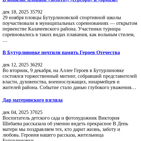
дек 18, 2025
35792
29 ноября пловцы Бутурлиновской спортивной школы
поучаствовали в муниципальных соревнованиях — открытом
первенстве Калачеевского района. Участники турнира
соревновались в таких видах плавания, как вольным стилем,
…
В Бутурлиновке почтили память Героев Отечества
дек 12, 2025
36292
Во вторник, 9 декабря, на Аллее Героев в Бутурлиновке
состоялся торжественный митинг, собравший представителей
власти, духовенства, военнослужащих, юнармейцев и
жителей района. Событие стало данью глубокого уважения…
Дар материнского взгляда
дек 04, 2025
37025
Воспитатель детского сада и фотохудожник Виктория
Шибаева рассказала об умении видеть прекрасное В День
матери мы поздравляем тех, кто дарит жизнь, заботу и
любовь. Героиня нашего рассказа, жительница
Бутурлиновки…