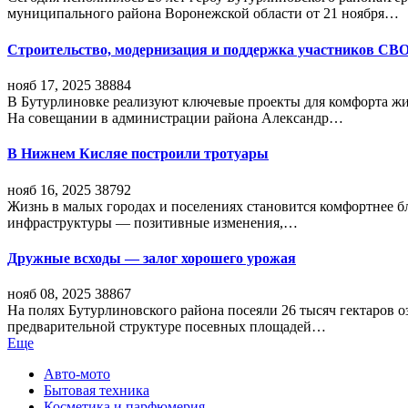
муниципального района Воронежской области от 21 ноября…
Строительство, модернизация и поддержка участников СВ
нояб 17, 2025
38884
В Бутурлиновке реализуют ключевые проекты для комфорта жи
На совещании в администрации района Александр…
В Нижнем Кисляе построили тротуары
нояб 16, 2025
38792
Жизнь в малых городах и поселениях становится комфортнее 
инфраструктуры — позитивные изменения,…
Дружные всходы — залог хорошего урожая
нояб 08, 2025
38867
На полях Бутурлиновского района посеяли 26 тысяч гектаров о
предварительной структуре посевных площадей…
Еще
Авто-мото
Бытовая техника
Косметика и парфюмерия