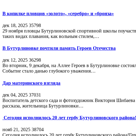
В копилке пловцов «золото», «серебро» и «бронза»
дек 18, 2025
35798
29 ноября пловцы Бутурлиновской спортивной школы поучаств
таких видах плавания, как вольным стилем,…
В Бутурлиновке почтили память Героев Отечества
дек 12, 2025
36298
Во вторник, 9 декабря, на Аллее Героев в Бутурлиновке состо
Событие стало данью глубокого уважения…
Дар материнского взгляда
дек 04, 2025
37031
Воспитатель детского сада и фотохудожник Виктория Шибаева р
рассказа, жительница Бутурлиновки…
Сегодня исполнилось 20 лет гербу Бутурлиновского района
нояб 21, 2025
38704
Сегодня исполнилось 20 лет гербу Бутурлиновского района!Г