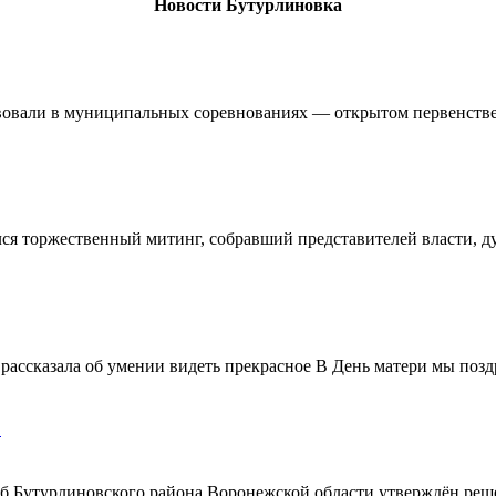
Новости Бутурлиновка
овали в муниципальных соревнованиях — открытом первенстве 
ялся торжественный митинг, собравший представителей власти, 
ассказала об умении видеть прекрасное В День матери мы поздр
!
ерб Бутурлиновского района Воронежской области утверждён ре