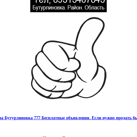
па Бутурлиновка 777 Бесплатные объявления. Если нужно продать бы