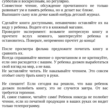
субботам и воскресеньям, но регулярно.
Совместное чтение, обсуждение прочитанного не только
развивает ум и память ребенка, но и делает вас ближе.
Выпишите сыну или дочке какой-нибудь детский журнал.
Сделайте книги доступными, ненавязчиво оставляйте их на
виду у ребенка. Водите его в книжный магазин.
Проведите эксперимент: возьмите интересную книгу и
прочтите вслух немного, заинтересуйте ребенка и
остановитесь. Поверьте, непременно прочтет до конца!
После просмотра фильма предложите почитать книгу и
сравнить их.
Всегда спрашивайте мнение о прочитанном и не критикуйте,
если оно расходится с вашим. У ребенка должен выработаться
свой взгляд на мир, а не ваш.
Не заставляйте читать. Не наказывайте чтением. Это совсем
отобьет охоту брать книгу в руки.
Не спешите! Если сегодня вы решили, что ваш ребенок
должен полюбить книгу, это не случится завтра. От вас
требуется терпение.
И, самое главное, читайте сами! Ребенок никогда не полюбит
чтение, если из печатной продукции в ваших руках он видит
только телепрограмму.