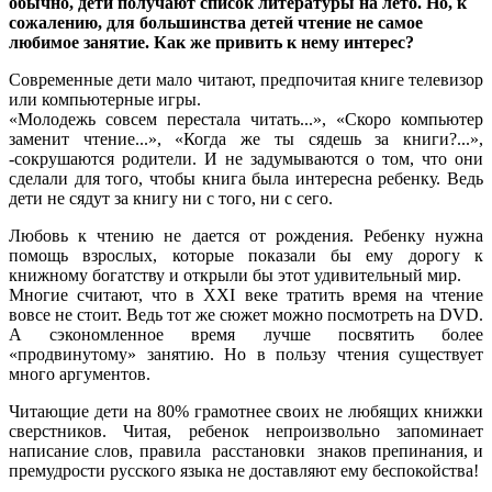
обычно, дети получают список литературы на лето. Но, к
сожалению, для большинства детей чтение не самое
любимое занятие. Как же привить к нему интерес?
Современные дети мало читают, предпочитая книге телевизор
или компьютерные игры.
«Молодежь совсем перестала читать...», «Скоро компьютер
заменит чтение...», «Когда же ты сядешь за книги?...»,
-сокрушаются родители. И не задумываются о том, что они
сделали для того, чтобы книга была интересна ребенку. Ведь
дети не сядут за книгу ни с того, ни с сего.
Любовь к чтению не дается от рождения. Ребенку нужна
помощь взрослых, которые показали бы ему дорогу к
книжному богатству и открыли бы этот удивительный мир.
Многие считают, что в XXI веке тратить время на чтение
вовсе не стоит. Ведь тот же сюжет можно посмотреть на DVD.
А сэкономленное время лучше посвятить более
«продвинутому» занятию. Но в пользу чтения существует
много аргументов.
Читающие дети на 80% грамотнее своих не любящих книжки
сверстников. Читая, ребенок непроизвольно запоминает
написание слов, правила расстановки знаков препинания, и
премудрости русского языка не доставляют ему беспокойства!