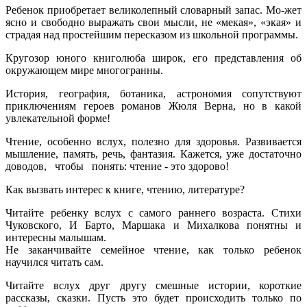
Ребенок приобретает великолепный словарный запас. Мо-жет
ясно и свободно выражать свои мысли, не «мекая», «экая» и
страдая над простейшим пересказом из школьной программы.
Кругозор юного книголюба широк, его представления об
окружающем мире многогранны.
История, география, ботаника, астрономия сопутствуют
приключениям героев романов Жюля Верна, но в какой
увлекательной форме!
Чтение, особенно вслух, полезно для здоровья. Развивается
мышление, память, речь, фантазия. Кажется, уже достаточно
доводов, чтобы понять: чтение - это здорово!
Как вызвать интерес к книге, чтению, литературе?
Читайте ребенку вслух с самого раннего возраста. Стихи
Чуковского, И Барто, Маршака и Михалкова понятны и
интересны малышам.
Не заканчивайте семейное чтение, как только ребенок
научился читать сам.
Читайте вслух друг другу смешные истории, короткие
рассказы, сказки. Пусть это будет происходить только по