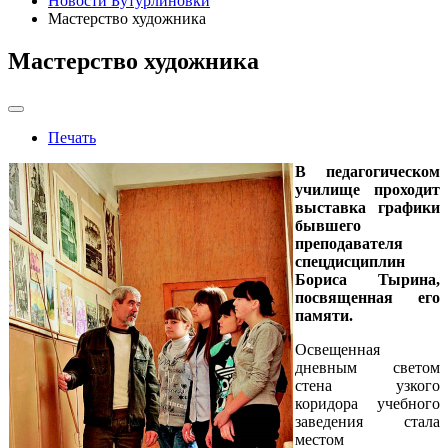
Новости Бутурлиновки
Мастерство художника
Мастерство художника
Печать
В педагогическом
училище проходит
выставка графики
бывшего
преподавателя
спецдисциплин
Бориса Тырина,
посвященная его
памяти.
Освещенная
дневным светом
стена узкого
коридора учебного
заведения стала
местом