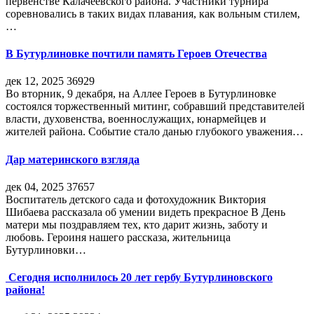
первенстве Калачеевского района. Участники турнира
соревновались в таких видах плавания, как вольным стилем,
…
В Бутурлиновке почтили память Героев Отечества
дек 12, 2025
36929
Во вторник, 9 декабря, на Аллее Героев в Бутурлиновке
состоялся торжественный митинг, собравший представителей
власти, духовенства, военнослужащих, юнармейцев и
жителей района. Событие стало данью глубокого уважения…
Дар материнского взгляда
дек 04, 2025
37657
Воспитатель детского сада и фотохудожник Виктория
Шибаева рассказала об умении видеть прекрасное В День
матери мы поздравляем тех, кто дарит жизнь, заботу и
любовь. Героиня нашего рассказа, жительница
Бутурлиновки…
Сегодня исполнилось 20 лет гербу Бутурлиновского
района!