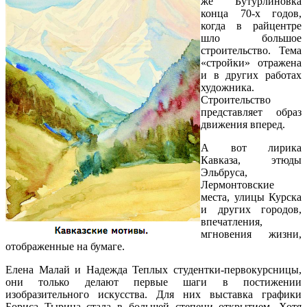
же Бутурлиновка
конца 70-х годов,
когда в райцентре
шло большое
строительство. Тема
«стройки» отражена
и в других работах
художника.
Строительство
представляет образ
движения вперед.
А вот лирика
Кавказа, этюды
Эльбруса,
Лермонтовские
места, улицы Курска
и других городов,
впечатления,
мгновения жизни,
отображенные на бумаге.
Елена Maлай и Надежда Теплых студентки-первокурсницы,
они только делают первые шаги в постижении
изобразительного искусства. Для них выставка графики
Бориса Тырина стала в большей степени открытием. Хотя