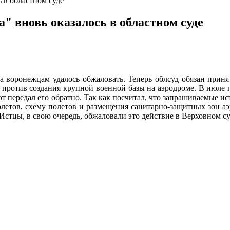
 в областном суде
" вновь оказалось в областном суде
на воронежцам удалось обжаловать. Теперь облсуд обязан прин
против создания крупной военной базы на аэродроме. В июле п
тот передал его обратно. Так как посчитал, что запрашиваемые 
олетов, схему полетов и размещения санитарно-защитных зон а
 Истцы, в свою очередь, обжаловали это действие в Верховном су