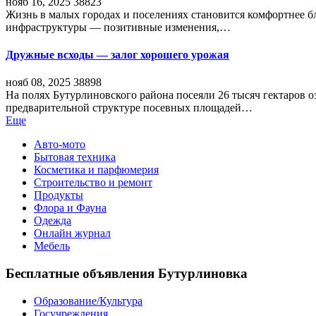
нояб 16, 2025
38823
Жизнь в малых городах и поселениях становится комфортнее 
инфраструктуры — позитивные изменения,…
Дружные всходы — залог хорошего урожая
нояб 08, 2025
38898
На полях Бутурлиновского района посеяли 26 тысяч гектаров о
предварительной структуре посевных площадей…
Еще
Авто-мото
Бытовая техника
Косметика и парфюмерия
Строительство и ремонт
Продукты
Флора и Фауна
Одежда
Онлайн журнал
Мебель
Бесплатные объявления Бутурлиновка
Образование/Культура
Госучреждения