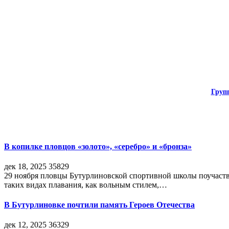
Груп
В копилке пловцов «золото», «серебро» и «бронза»
дек 18, 2025
35829
29 ноября пловцы Бутурлиновской спортивной школы поучаств
таких видах плавания, как вольным стилем,…
В Бутурлиновке почтили память Героев Отечества
дек 12, 2025
36329