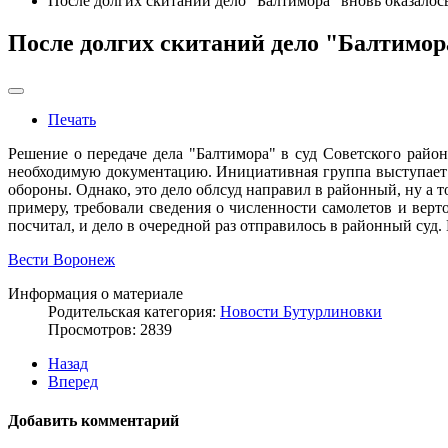
После долгих скитаний дело "Балтимора" вновь оказалось
После долгих скитаний дело "Балтимора
Печать
Решение о передаче дела "Балтимора" в суд Советского райо
необходимую документацию. Инициативная группа выступает 
обороны. Однако, это дело облсуд направил в районный, ну а 
примеру, требовали сведения о численности самолетов и верт
посчитал, и дело в очередной раз отправилось в районный суд.
Вести Воронеж
Информация о материале
Родительская категория:
Новости Бутурлиновки
Просмотров: 2839
Назад
Вперед
Добавить комментарий