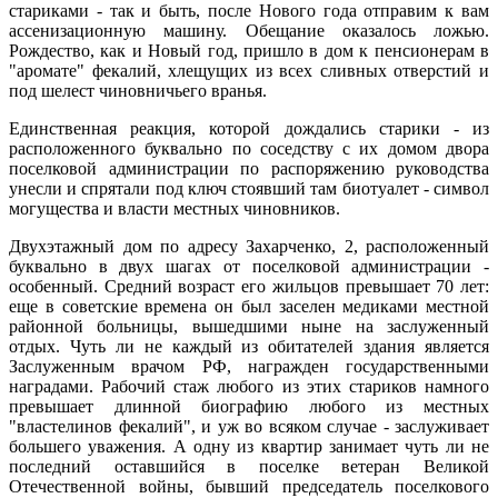
стариками - так и быть, после Нового года отправим к вам
ассенизационную машину. Обещание оказалось ложью.
Рождество, как и Новый год, пришло в дом к пенсионерам в
"аромате" фекалий, хлещущих из всех сливных отверстий и
под шелест чиновничьего вранья.
Единственная реакция, которой дождались старики - из
расположенного буквально по соседству с их домом двора
поселковой администрации по распоряжению руководства
унесли и спрятали под ключ стоявший там биотуалет - символ
могущества и власти местных чиновников.
Двухэтажный дом по адресу Захарченко, 2, расположенный
буквально в двух шагах от поселковой администрации -
особенный. Средний возраст его жильцов превышает 70 лет:
еще в советские времена он был заселен медиками местной
районной больницы, вышедшими ныне на заслуженный
отдых. Чуть ли не каждый из обитателей здания является
Заслуженным врачом РФ, награжден государственными
наградами. Рабочий стаж любого из этих стариков намного
превышает длинной биографию любого из местных
"властелинов фекалий", и уж во всяком случае - заслуживает
большего уважения. А одну из квартир занимает чуть ли не
последний оставшийся в поселке ветеран Великой
Отечественной войны, бывший председатель поселкового