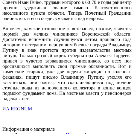
Совета Иван Гейко, трудами которого в 60-70-е годы райцентр
прочно удерживал звание самого благоустроенного
населенного пункта области. Теперь Почетный Гражданин
района, как и его соседи, умывается над ведром...
Впрочем, хамское отношение к ветеранам, похоже, является
нормой для мелких чиновников Воронежской области.
Достаточно вспомнить случившуюся летом прошлого года
историю с ветераном, вернувшим боевые награды Владимиру
Путину в знак протеста против издевательства местных
чинуш. Только грозный окрик губернатора Алексея Гордеева
привел в чувство зарвавшихся чиновников, со всех ног
бросившихся выполнять свои прямые обязанности. Вот и
каменские старики, уже две недели живущие по колено в
фекалиях, пишут письмо Владимиру Путину, умоляя его
вступиться: они боятся, что скапливающиеся под почвой
сточные воды из испорченного коллектора в конце концов
подмоют фундамент дома. На местные власти у пенсионеров
надежды нет.
ИА REGNUM
Информация о материале