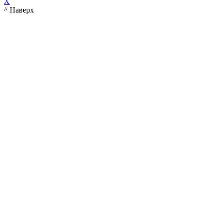
X
^ Наверх