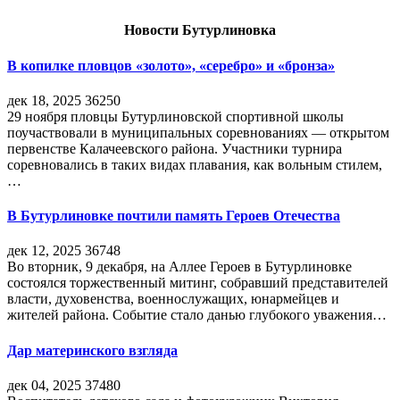
Новости Бутурлиновка
В копилке пловцов «золото», «серебро» и «бронза»
дек 18, 2025
36250
29 ноября пловцы Бутурлиновской спортивной школы
поучаствовали в муниципальных соревнованиях — открытом
первенстве Калачеевского района. Участники турнира
соревновались в таких видах плавания, как вольным стилем,
…
В Бутурлиновке почтили память Героев Отечества
дек 12, 2025
36748
Во вторник, 9 декабря, на Аллее Героев в Бутурлиновке
состоялся торжественный митинг, собравший представителей
власти, духовенства, военнослужащих, юнармейцев и
жителей района. Событие стало данью глубокого уважения…
Дар материнского взгляда
дек 04, 2025
37480