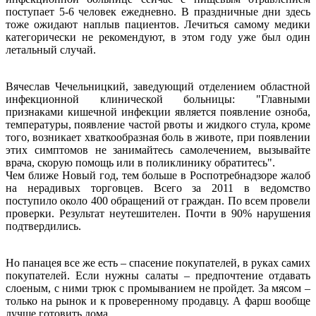
поступает 5-6 человек ежедневно. В праздничные дни здесь
тоже ожидают наплыв пациентов. Лечиться самому медики
категорически не рекомендуют, в этом году уже был один
летальный случай.
Вячеслав Чечельницкий, заведующий отделением областной
инфекционной клинической больницы: "Главными
признаками кишечной инфекции является появление озноба,
температуры, появление частой рвоты и жидкого стула, кроме
того, возникает хваткообразная боль в животе, при появлении
этих симптомов не занимайтесь самолечением, вызывайте
врача, скорую помощь или в поликлинику обратитесь".
Чем ближе Новый год, тем больше в Роспотребнадзоре жалоб
на нерадивых торговцев. Всего за 2011 в ведомство
поступило около 400 обращений от граждан. По всем провели
проверки. Результат неутешителен. Почти в 90% нарушения
подтвердились.
Но панацея все же есть – спасение покупателей, в руках самих
покупателей. Если нужны салаты – предпочтение отдавать
слоеным, с ними трюк с промыванием не пройдет. За мясом –
только на рынок и к проверенному продавцу. А фарш вообще
лучше готовить дома.