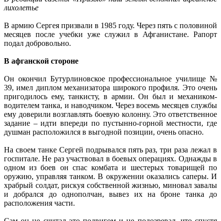
лихолетье
В армию Сергея призвали в 1985 году. Через пять с половиной
месяцев после учебки уже служил в Афганистане. Рапорт
подал добровольно.
В афганской стороне
Он окончил Бутурлиновское профессиональное училище №
39, имел диплом механизатора широкого профиля. Это очень
пригодилось ему, танкисту, в армии. Он был и механиком-
водителем танка, и наводчиком. Через восемь месяцев службы
ему доверили возглавлять боевую колонну. Это ответственное
задание – идти впереди по пустынно-горной местности, где
душман расположился в выгодной позиции, очень опасно.
На своем танке Сергей подрывался пять раз, три раза лежал в
госпитале. Не раз участвовал в боевых операциях. Однажды в
одном из боев он спас комбата и шестерых товарищей по
оружию, управляя танком. В окружении оказались саперы. И
храбрый солдат, рискуя собственной жизнью, миновал завалы
и добрался до однополчан, вывез их на броне танка до
расположения части.
Сам он не считал это подвигом и не подозревал, что спустя