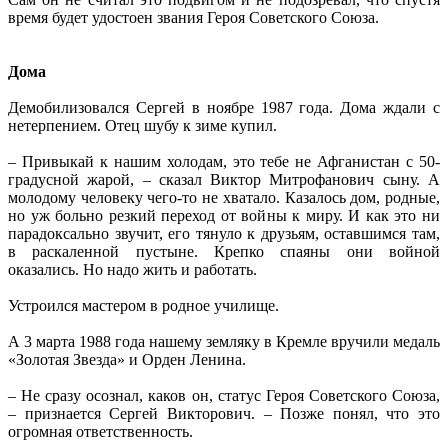
время будет удостоен звания Героя Советского Союза.
Дома
Демобилизовался Сергей в ноябре 1987 года. Дома ждали с
нетерпением. Отец шубу к зиме купил.
– Привыкай к нашим холодам, это тебе не Афганистан с 50-
градусной жарой, – сказал Виктор Митрофанович сыну. А
молодому человеку чего-то не хватало. Казалось дом, родные,
но уж больно резкий переход от войны к миру. И как это ни
парадоксально звучит, его тянуло к друзьям, оставшимся там,
в раскаленной пустыне. Крепко спаяны они войной
оказались. Но надо жить и работать.
Устроился мастером в родное училище.
А 3 марта 1988 года нашему земляку в Кремле вручили медаль
«Золотая Звезда» и Орден Ленина.
– Не сразу осознал, каков он, статус Героя Советского Союза,
– признается Сергей Викторович. – Позже понял, что это
огромная ответственность.