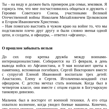
Ты – на виду и должен быть примером для семьи, земляков. Я
горжусь тем, что мне посчастливилось общаться и дружить с
Героями Советского Союза, участниками Великой
Отечественной войны Николаем Михайловичем Целковским
и Егором Ивановичем Христенко.
– Нам помогало выстоять в чужом краю на войне то, что мы
подставляли плечо друг другу и были словно звенья одной
цепи, и солдаты, и офицеры, – ответил «афганец».
О прошлом забывать нельзя
До сих пор крепка дружба между воинами-
интернационалистами. Собираются на 15 февраля, в день
вывода войск из Афганистана, и 9 мая возлагают цветы к
памятнику, вспоминая погибших. Сергей Викторович вместе
с супругой Еленой Ивановной воспитали трех детей:
Анастасию, Елену и Сергея. Игольченко-младший стал
офицером. С детства мечтал стать военным. Когда был в
четвертом классе, они вместе с отцом ездили в Богучарскую
танковую дивизию.
Мальчик был в восторге от военной техники. А его отца
охватило волнение, когда увидел боевые машины. Конечно,
эти танки мощнее, совершеннее, тех, на которых он шел во