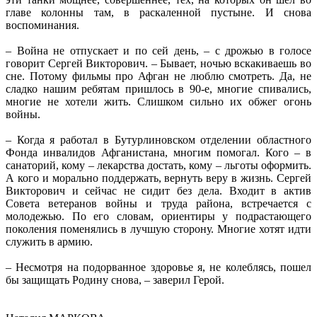
главе колонны там, в раскаленной пустыне. И снова
воспоминания.
– Война не отпускает и по сей день, – с дрожью в голосе
говорит Сергей Викторович. – Бывает, ночью вскакиваешь во
сне. Потому фильмы про Афган не люблю смотреть. Да, не
сладко нашим ребятам пришлось в 90-е, многие спивались,
многие не хотели жить. Слишком сильно их обжег огонь
войны.
– Когда я работал в Бутурлиновском отделении областного
Фонда инвалидов Афганистана, многим помогал. Кого – в
санаторий, кому – лекарства достать, кому – льготы оформить.
А кого и морально поддержать, вернуть веру в жизнь. Сергей
Викторович и сейчас не сидит без дела. Входит в актив
Совета ветеранов войны и труда района, встречается с
молодежью. По его словам, ориентиры у подрастающего
поколения поменялись в лучшую сторону. Многие хотят идти
служить в армию.
– Несмотря на подорванное здоровье я, не колеблясь, пошел
бы защищать Родину снова, – заверил Герой.