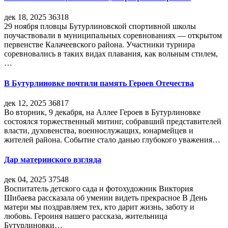
дек 18, 2025
36318
29 ноября пловцы Бутурлиновской спортивной школы
поучаствовали в муниципальных соревнованиях — открытом
первенстве Калачеевского района. Участники турнира
соревновались в таких видах плавания, как вольным стилем,
…
В Бутурлиновке почтили память Героев Отечества
дек 12, 2025
36817
Во вторник, 9 декабря, на Аллее Героев в Бутурлиновке
состоялся торжественный митинг, собравший представителей
власти, духовенства, военнослужащих, юнармейцев и
жителей района. Событие стало данью глубокого уважения…
Дар материнского взгляда
дек 04, 2025
37548
Воспитатель детского сада и фотохудожник Виктория
Шибаева рассказала об умении видеть прекрасное В День
матери мы поздравляем тех, кто дарит жизнь, заботу и
любовь. Героиня нашего рассказа, жительница
Бутурлиновки…