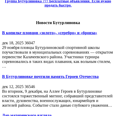
Группа Бутурлиновка 777 Бесплатные объявления. Если нужно
продать быстро.
Новости Бутурлиновка
В копилке пловцов «золото», «серебро» и «бронза»
дек 18, 2025
36047
29 ноября пловцы Бутурлиновской спортивной школы
поучаствовали в муниципальных соревнованиях — открытом
первенстве Калачеевского района. Участники турнира
соревновались в таких видах плавания, как вольным стилем,
…
В Бутурлиновке почтили память Героев Отечества
дек 12, 2025
36546
Во вторник, 9 декабря, на Аллее Героев в Бутурлиновке
состоялся торжественный митинг, собравший представителей
власти, духовенства, военнослужащих, юнармейцев и
жителей района. Событие стало данью глубокого уважения…
Дар материнского взгляда