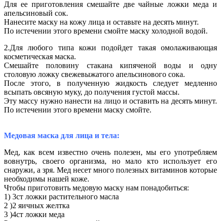
Для ее приготовления смешайте две чайные ложки меда и
апельсиновый сок.
Нанесите маску на кожу лица и оставьте на десять минут.
По истечении этого времени смойте маску холодной водой.
2.Для любого типа кожи подойдет такая омолаживающая
косметическая маска.
Смешайте половину стакана кипяченой воды и одну
столовую ложку свежевыжатого апельсинового сока.
После этого, в полученную жидкость следует медленно
всыпать овсяную муку, до получения густой массы.
Эту массу нужно нанести на лицо и оставить на десять минут.
По истечении этого времени маску смойте.
Медовая маска для лица и тела:
Мед, как всем известно очень полезен, мы его употребляем
вовнутрь, своего организма, но мало кто использует его
снаружи, а зря. Мед несет много полезных витаминов которые
необходимы нашей коже.
Чтобы приготовить медовую маску нам понадобиться:
1) 3ст ложки растительного масла
2 )2 яичных желтка
3 )4ст ложки меда