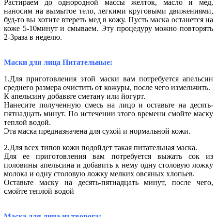
Растираем до однородной массы желток, масло и мед,
наносим на вымытое тело, легкими круговыми движениями,
буд-то вы хотите втереть мед в кожу. Пусть маска останется на
коже 5-10минут и смываем. Эту процедуру можно повторять
2-3раза в неделю.
Маски для лица Питательные:
1.Для приготовления этой маски вам потребуется апельсин
среднего размера очистить от кожуры, после чего измельчить.
К апельсину добавьте сметану или йогурт.
Нанесите полученную смесь на лицо и оставьте на десять-
пятнадцать минут. По истечении этого времени смойте маску
теплой водой.
Эта маска предназначена для сухой и нормальной кожи.
2.Для всех типов кожи подойдет такая питательная маска.
Для ее приготовления вам потребуется выжать сок из
половины апельсина и добавить к нему одну столовую ложку
молока и одну столовую ложку мелких овсяных хлопьев.
Оставьте маску на десять-пятнадцать минут, после чего,
смойте теплой водой
Маска для лица из творога: