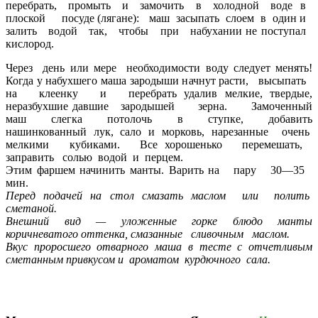
перебрать, промыть и замочить в холодной воде в
плоской посуде (лягане): маш засыпать слоем в один и
залить водой так, чтобы при набухании не поступал
кислород.
Через день или мере необходимости воду следует менять!
Когда у набухшего маша зародыши начнут расти, высыпать
на клеенку и перебрать удалив мелкие, твердые,
неразбухшие давшие зародышей зерна. Замоченный
маш слегка потолочь в ступке, добавить
нашинкованный лук, сало и морковь, нарезанные очень
мелкими кубиками. Все хорошенько перемешать,
заправить солью водой и перцем.
Этим фаршем начинить манты. Варить на пару 30—35
мин.
Перед подачей на стол смазать маслом или полить
сметаной.
Внешний вид — уложенные горке блюдо манты
коричневатого оттенка, смазанные сливочным маслом.
Вкус проросшего отварного маша в тесте с отчетливым
сметанным привкусом и ароматом курдючного сала.