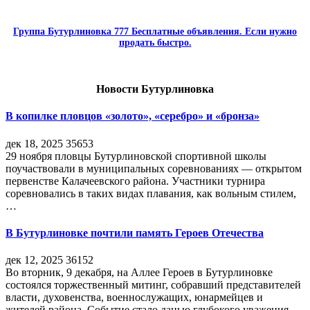
Группа Бутурлиновка 777 Бесплатные объявления. Если нужно
продать быстро.
Новости Бутурлиновка
В копилке пловцов «золото», «серебро» и «бронза»
дек 18, 2025
35653
29 ноября пловцы Бутурлиновской спортивной школы
поучаствовали в муниципальных соревнованиях — открытом
первенстве Калачеевского района. Участники турнира
соревновались в таких видах плавания, как вольным стилем,
…
В Бутурлиновке почтили память Героев Отечества
дек 12, 2025
36152
Во вторник, 9 декабря, на Аллее Героев в Бутурлиновке
состоялся торжественный митинг, собравший представителей
власти, духовенства, военнослужащих, юнармейцев и
жителей района. Событие стало данью глубокого уважения…