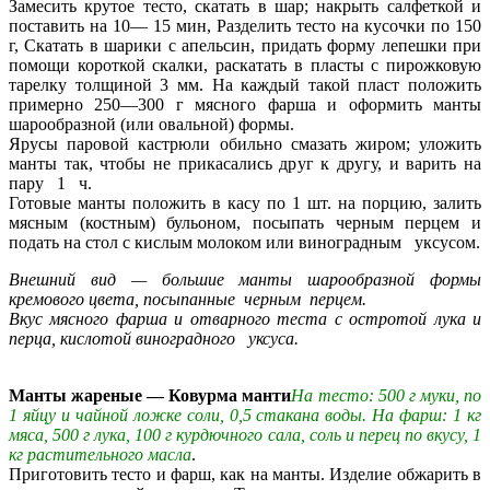
Замесить крутое тесто, скатать в шар; накрыть салфеткой и
поставить на 10— 15 мин, Разделить тесто на кусочки по 150
г, Скатать в шарики с апельсин, придать форму лепешки при
помощи короткой скалки, раскатать в пласты с пирожковую
тарелку толщиной 3 мм. На каждый такой пласт положить
примерно 250—300 г мясного фарша и оформить манты
шарообразной (или овальной) формы.
Ярусы паровой кастрюли обильно смазать жиром; уложить
манты так, чтобы не прикасались друг к другу, и варить на
пару 1 ч.
Готовые манты положить в касу по 1 шт. на порцию, залить
мясным (костным) бульоном, посыпать черным перцем и
подать на стол с кислым молоком или виноградным уксусом.
Внешний вид — большие манты шарообразной формы
кремового цвета, посыпанные черным перцем.
Вкус мясного фарша и отварного теста с остротой лука и
перца, кислотой виноградного уксуса.
Манты жареные — Ковурма манти
На тесто: 500 г муки, по
1 яйцу и чайной ложке соли, 0,5 стакана воды. На фарш: 1 кг
мяса, 500 г лука, 100 г курдючного сала, соль и перец по вкусу, 1
кг растительного масла
.
Приготовить тесто и фарш, как на манты. Изделие обжарить в