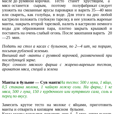
масле до румяной корочки. Тесто станет хрустящим, а
мясо останется сырым, поэтому полуфабрикат следует
уложить на смазанные ярусы пароварки и варить 35—40 мин
или сварить,, как голубцы, в воде. Для этого на дно любой
кастрюли положить глубокую тарелку, в нее уложить жареные
манты, накрыть второй тарелкой, налить в кастрюлю немного
воды для образования пара, плотно закрыть крышкой и
поставить на очень слабый огонь. После закипания варить 20
—25 мин.
Подать на стол а касах с бульоном, по 2—4 шт, на порцию,
посыпав рубленой зеленью.
Внешний вид -манты с румяной корочкой, размягченной при
последующей зарке.
Вкус сочного мясного фарша с жарено-вареным тестом,
ароматом мяса, специй и зелени
Манты в бульоне — Сув манти
На тесто: 500 г муки, 1 яйцо,
0,5 стакана молока, 1 чайную ложку соли. На фарш,: 1 кг
мяса, 500 г лука, 150 г курдючного или нутряного сала, соль и
перец по вкусу.
Замесить крутое тесто на молоке с яйцами, приготовить
манты и отварить в кипящем мясном бульоне.
Когда манты всплывут, поварить еще 4—5 мин, зетем вынуть