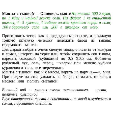
Манты с тыквой — Ошиовок, манти
На тесто: 500 г муки,
по 1 яйцу и чайной ложке соли. Па фарш: 1 кг очищенной
тыквы, 4—5 луковиц, 1 чайная ложка красного перца и соли,
100 г бараньего сала или 200 г шкварок от него.
Приготовить тесто, как в предыдущем рецепте, и в каждую
тонкую круглую лепешку положить фарш из тыквы;
сформовать манты.
Для фарша выбрать очень спелую тыкву, очистить от кожуры
и семян, натереть на терке или, чтобы сохранить сок тыквы,
нарезать соломкой (кубиками) по 0,5 Х0,5 см. Добавить
рубленый лук, соль, перец, шкварки или мелкие кубики
курдючного сала, все перемешать.
Манты с тыквой, как и с мясом, варить на пару 30—40 мин.
При подаче на стол уложить на блюдо, помазать топленым
маслом или полить сметаной.
Внешний вид — манты слегка желтоватого цвета,
политые сметаной.
Вкус отваренного теста в сочетании с тыквой и курдючным
салом, с ароматом сметаны.