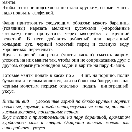
манты.
Чтобы тесто не подсохло и не стало хрупким, сырые манты
надо покрыть салфеткой,
Фарш приготовить следующим образом: мякоть баранины
(говядины) нарезать мелкими кусочками («воробьиные
язычки») или пропустить через мясорубку с крупной
решеткой. В него добавить рубленый или нарезанный
кольцами лук, черный молотый перец и соленую воду,
хорошенько перемешать.
Ярусы паровой кастрюли (манты каскан) смазать жиром,
уложить на них манты так, чтобы они не соприкасались друг с
другом, сбрызнуть холодной водой и варить на пару 45 мин.
Готовые манты подать в касах по 2— 4 шт. на порцию, полив
бульоном и кислым молоком, или на большом блюде, посыпав
черным молотым перцем; отдельно подать виноградный
уксус.
Внешний вид — уложенные горкой на блюдо крупные горячие
овальные, круглые, иногда четырехугольные манты, политые
кислым молоком, посыпанные перцем.
Вкус теста с приготовленной на пару бараниной, ароматом
курдючного сала и специй. Острота кислого молока или
виноградного уксуса.