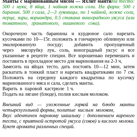
Манты с маринованным мясом — Яхлит манти
На тесто:
500 г муки, 8 яйца, 1 чайная ложка соли. На фарш: 500 г
баранин. 500 г сала, 2—3 луковицы, по 1 чайной, ложке соли,
перца, зиры, кориандра, 0.5 стакана виноградного уксуса (или
томатного, гранатового, вишневого сока).
Окорочную часть баранины и курдюное сало нарезать
кусочками по 10—15г. положить в гончарную обливную или
эмалированную посуду; добавить пропущенный
через мясорубку лук, соль, виноградный уксус и все
указанные в рецепте специи. Все хорошенько перемешать и
поставить в прохладное место для маринования на 2-3 ч,
Замесить на яйцах тесто, дать постоять 10—12 мин, затем
раскатать в тонкий пласт и нарезать квадратиками по 7 см.
Положить на середину каждого квадратика по кусочку
маринованного мяса и сала, сделать манты.
Варить в паровой кастрюле 1 ч.
Подать на лягане (блюде), полив кислым молоком.
Внешний вид — уложенные горкой на блюдо манты
четырехугольной формы, политые кислым молоком,
Вкус идентичен паровому шашлыку : дополнением вареного
теста, с приятной остротой уксуса (соков) и кислого молока.
Букет аромата различных специй.