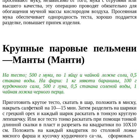
просеивают муку, независимо от того, мука с отрубями или
высшего качества, эту операцию проводят обязательно для
обогащения мучной массы кислородом воздуха. Просеянная
мука обеспечивает однородность теста, хорошо поддается
разделке, повышает припек изделия.
Крупные паровые пельмени
—Манты (Манти)
На тесто; 500 г муки, по 1 яйцу и чайной ложке соли, 0,5
стакана воды. На фарш: 1 кг мякоти баранины, 100 г
курдючного сала, 500 г лука, 0,5 стакана соленой воды, 1
чайная ложка черного перца.
Приготовить крутое тесто, скатать в шар, положить в миску,
накрыть салфеткой на 10—15 мин. Затем разделить на шарики
с грецкий орех и каждый шарик раскатать в тонкую круглую
лепешечку. Или все тесто тонко раскатать при помощи тонкой
длинной скалки в пласт и разрезать на квадратики по 10X10
см. Положить на каждый квадратик по столовой ложке
мясного фарша и кусочку курдючного са¬ла, сформовать