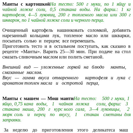
Манты с картошкой
На тесто: 500 г муки, по 1 яйцу и
чайной ложке соли, 0,5 стакана воды. На фарш.: 1 кг
картофеля, 4—5 луковиц, 200 г топленого масла или 300 г
шкварок, по 1 чайной ложке соли и черного перца.
Очищенный картофель нашинковать соломкой, добавить
нарезанный кольцами лук, топленое масло или шкварки,
посыпать солью и перцем; все перемешать.
Приготовить тесто и в остальном поступать, как сказано в
рецепте «Манты». Варить 25—30 мин. При подаче на стол
смазать сливочным маслом или полить сметаной.
Внешний вид — уложенные горкой на блюдо манты,
смазанные маслом.
Вкус — гамма вкуса отваренного картофеля и лука с
ароматом топлен масла и остротой перца,
Манты с машем — Мош манти
На тесто: 500 г муки, 1
яйцо, 0,75 кана воды, 1 чайная ложка соли, фарш: 3
стакана маша, 200 г курс ного сала, 3—4 луковицы, 2
морк соль и перец по вкусу, 1 стакан сметаны для
заправки.
За неделю до приготовления этого деликатеса маш