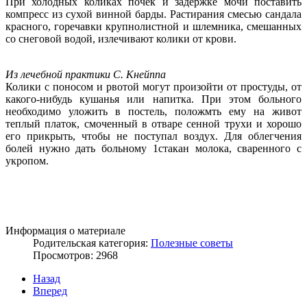
При холодных коликах почек и задержке мочи поставить
компресс из сухой винной барды. Растирания смесью сандала
красного, горечавки крупнолистной и шлемника, смешанных
со снеговой водой, излечивают колики от крови.
Из лечебной практики С. Кнейппа
Колики с поносом и рвотой могут произойти от простуды, от
какого-нибудь кушанья или напитка. При этом больного
необходимо уложить в постель, положмть ему на живот
теплый платок, смоченный в отваре сенной трухи и хорошо
его прикрыть, чтобы не поступал воздух. Для облегчения
болей нужно дать больному 1стакан молока, сваренного с
укропом.
Информация о материале
Родительская категория:
Полезные советы
Просмотров: 2968
Назад
Вперед