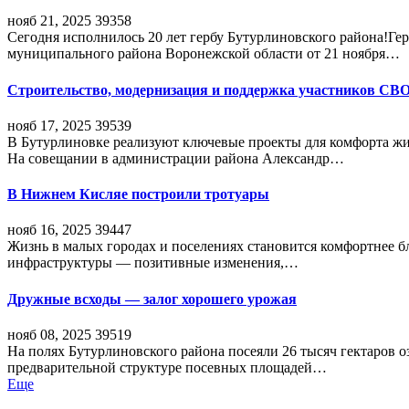
нояб 21, 2025
39358
Сегодня исполнилось 20 лет гербу Бутурлиновского района!Г
муниципального района Воронежской области от 21 ноября…
Строительство, модернизация и поддержка участников СВ
нояб 17, 2025
39539
В Бутурлиновке реализуют ключевые проекты для комфорта жи
На совещании в администрации района Александр…
В Нижнем Кисляе построили тротуары
нояб 16, 2025
39447
Жизнь в малых городах и поселениях становится комфортнее 
инфраструктуры — позитивные изменения,…
Дружные всходы — залог хорошего урожая
нояб 08, 2025
39519
На полях Бутурлиновского района посеяли 26 тысяч гектаров о
предварительной структуре посевных площадей…
Еще