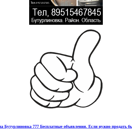
па Бутурлиновка 777 Бесплатные объявления. Если нужно продать бы