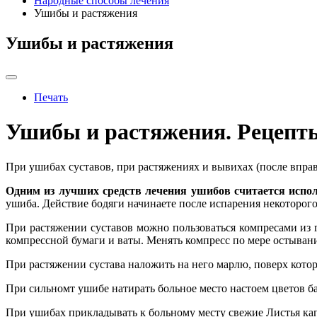
Народные способы лечения
Ушибы и растяжения
Ушибы и растяжения
Печать
Ушибы и растяжения. Рецепт
При ушибах суставов, при растяжениях и вывихах (после вправ
Одним из лучших средств лечения ушибов считается испол
ушиба. Действие бодяги начинаете после испарения некоторого
При растяжении суставов можно пользоваться компресами из 
компрессной бумаги и ваты. Менять компресс по мере остыван
При растяжении сустава наложить на него марлю, поверх котор
При сильномт ушибе натирать больное место настоем цветов баг
При ушибах прикладывать к больному месту свежие Листья ка