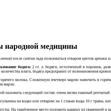
ы народной медицины
ления) после снятия льда пользоваться отваром цветов арники 
ьзование бодяга:
2 ст. л. бодяги, истолченной в порошок, раз
 количества влаги, бодяга предохранит от возникновения кровоп
горячего молока. Сложенную вчетверо марлю намочить в горяч
ия марли.
ой наложить следующий состав: очень мелко езанный репчатый л
ульника на водке или отваром: на 1 стакан воды 10 г травы, ки
пусты. На ушибленное место положить кашицу из сваренной и р