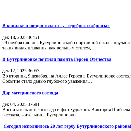
В копилке пловцов «золото», «серебро» и «бронза»
дек 18, 2025
36451
29 ноября пловцы Бутурлиновской спортивной школы поучаств
таких видах плавания, как вольным стилем,…
В Бутурлиновке почтили память Героев Отечества
дек 12, 2025
36953
Во вторник, 9 декабря, на Аллее Героев в Бутурлиновке состо
Событие стало данью глубокого уважения…
Дар материнского взгляда
дек 04, 2025
37681
Воспитатель детского сада и фотохудожник Виктория Шибаева р
рассказа, жительница Бутурлиновки…
Сегодня исполнилось 20 лет гербу Бутурлиновского района