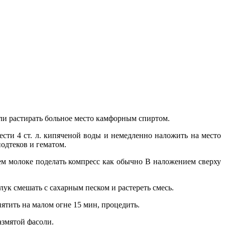
или растирать больное место камфорным спиртом.
вести 4 ст. л. кипяченой воды и немедленно наложить на место
одтеков и гематом.
ем молоке поделать компресс как обычно В наложением сверху
ук смешать с сахарным песком и растереть смесь.
пятить на малом огне 15 мин, процедить.
азмятой фасоли.