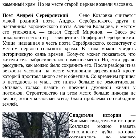
каменный храм. Но на месте старой церкви возвели часовню.
Поэт Андрей Серебрянский
— Село Козловка считается
малой родиной поэта Андрея Серебрянского, друга и
наставника воронежского поэта Алексея Кольцова, и местом
его упокоения, — сказал Сергей Миронов. — Здесь же
похоронен и его отец — священник Порфирий Серебрянский.
Улица, названная в честь поэта Серебрянского, соседствует с
местом первого сельского храма. В этом можно увидеть
историческую связь времен. Кому-то может показаться, что
жители села забросили такое памятное место. Но, если здраво
рассудить, как можно было сохранить его. После разбора из-за
ветхости часовни на месте установили деревянный крест,
который простоял много лет и обветшал. Со временем пришел
в негодность и упал, его никто больше не ремонтировал.
Осталась только память о прежней духовной жизни у
потомков. Строительство на этом месте больше никогда не
велось, хотя у козловчан всегда были проблемы со свободной
землей.
Свидетели истории
—
Живыми свидетелями истории
Козловки можно назвать
исполинские дубы, которые
сохранились до нашего