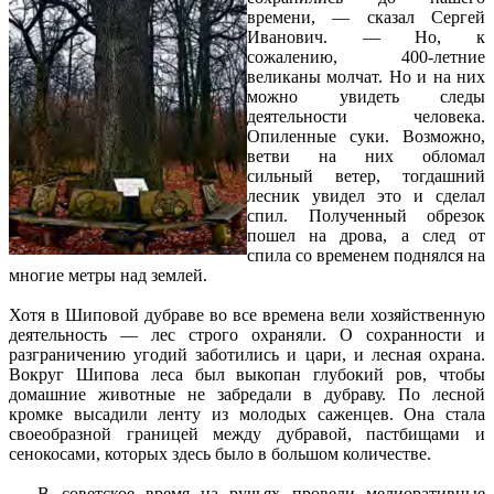
времени, — сказал Сергей
Иванович. — Но, к
сожалению, 400-летние
великаны молчат. Но и на них
можно увидеть следы
деятельности человека.
Опиленные суки. Возможно,
ветви на них обломал
сильный ветер, тогдашний
лесник увидел это и сделал
спил. Полученный обрезок
пошел на дрова, а след от
спила со временем поднялся на
многие метры над землей.
Хотя в Шиповой дубраве во все времена вели хозяйственную
деятельность — лес строго охраняли. О сохранности и
разграничению угодий заботились и цари, и лесная охрана.
Вокруг Шипова леса был выкопан глубокий ров, чтобы
домашние животные не забредали в дубраву. По лесной
кромке высадили ленту из молодых саженцев. Она стала
своеобразной границей между дубравой, пастбищами и
сенокосами, которых здесь было в большом количестве.
— В советское время на ручьях провели мелиоративные