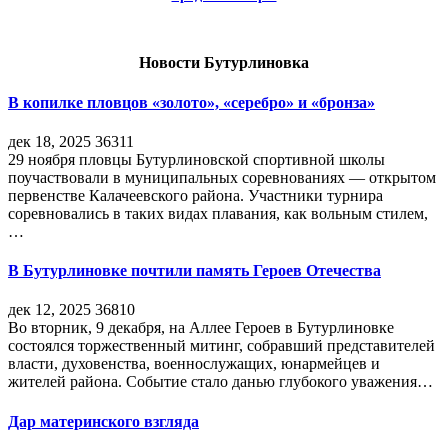
Новости Бутурлиновка
В копилке пловцов «золото», «серебро» и «бронза»
дек 18, 2025
36311
29 ноября пловцы Бутурлиновской спортивной школы
поучаствовали в муниципальных соревнованиях — открытом
первенстве Калачеевского района. Участники турнира
соревновались в таких видах плавания, как вольным стилем,
…
В Бутурлиновке почтили память Героев Отечества
дек 12, 2025
36810
Во вторник, 9 декабря, на Аллее Героев в Бутурлиновке
состоялся торжественный митинг, собравший представителей
власти, духовенства, военнослужащих, юнармейцев и
жителей района. Событие стало данью глубокого уважения…
Дар материнского взгляда