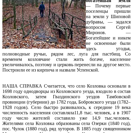
богатейшая земля
— Почему первые
поселенцы пришли
на земли у Шиповой
дубравы, — задался
вопросом Сергей
Миронов. —
Богатейшие и никем
не освоенные были
здесь угодья,
полноводные ручьи, рядом лес, луга для пастбищ. Со
временем козловчане стали жить богаче, население
увеличивалось, поэтому и церковь перенесли на другое место.
Построили ее из кирпича и назвали Успенской.
НАША СПРАВКА Считается, что село Козловка основали в
1698 году однодворцы из Козловского уезда, входило в состав
Козловского, затем Гваздинского уездов Тамбовской
провинции (губернии) до 1782 года, Бобровского уезда (1782–
1928 годов). Село быстро развивалось, к середине 19 века
численность населения составляла11,8 тыс. человек, а в 1907
году число жителей составило уже 14,9 тыс.человек.
Жителями села Козловка образованы села Озерки (1840 год),
пос. Чулок (1880 год), ряд хуторов. В 1885 году священником