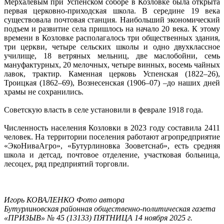
Мерхалевым при Успенском соборе в Козловке была открыта
первая церковно-приходская школа. В середине 19 века
существовала почтовая станция. Наибольший экономический
подъем и развитие села пришлось на начало 20 века. К этому
времени в Козловке располагалось три общественных здания,
три церкви, четыре сельских школы и одно двухклассное
училище, 18 ветряных мельниц, две маслобойни, семь
мануфактурных, 20 мелочных, четыре винных, восемь чайных
лавок, трактир. Каменная церковь Успенская (1822–26),
Троицкая (1862–69), Вознесенская (1906–07) –до наших дней
храмы не сохранились.
Советскую власть в селе установили в феврале 1918 года.
Численность населения Козловки в 2023 году составила 2411
человек. На территории поселения работают агропредприятие
«ЭкоНиваАгро», «Бутурлиновка Зооветснаб», есть средняя
школа и детсад, почтовое отделение, участковая больница,
лесоцех, ряд предприятий торговли.
Игорь КОВАЛЕНКО Фото автора
Бутурлиновская районная общественно-политическая газета
«ПРИЗЫВ» № 45 (13133) ПЯТНИЦА 14 ноября 2025 г.