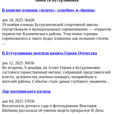
Новости Бутурлиновка
В копилке пловцов «золото», «серебро» и «бронза»
дек 18, 2025
36428
29 ноября пловцы Бутурлиновской спортивной школы
поучаствовали в муниципальных соревнованиях — открытом
первенстве Калачеевского района. Участники турнира
соревновались в таких видах плавания, как вольным стилем,
…
В Бутурлиновке почтили память Героев Отечества
дек 12, 2025
36930
Во вторник, 9 декабря, на Аллее Героев в Бутурлиновке
состоялся торжественный митинг, собравший представителей
власти, духовенства, военнослужащих, юнармейцев и
жителей района. Событие стало данью глубокого уважения…
Дар материнского взгляда
дек 04, 2025
37658
Воспитатель детского сада и фотохудожник Виктория
Шибаева рассказала об умении видеть прекрасное В День