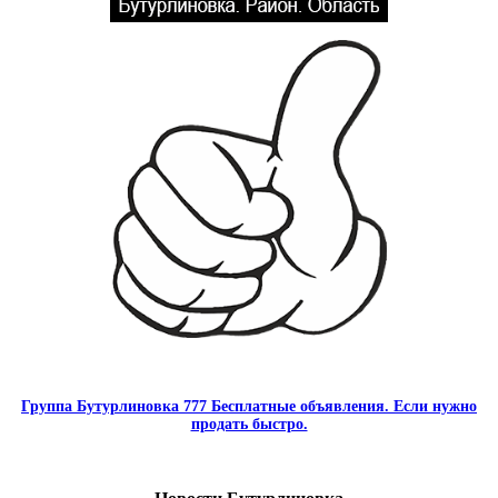
Группа Бутурлиновка 777 Бесплатные объявления. Если нужно
продать быстро.