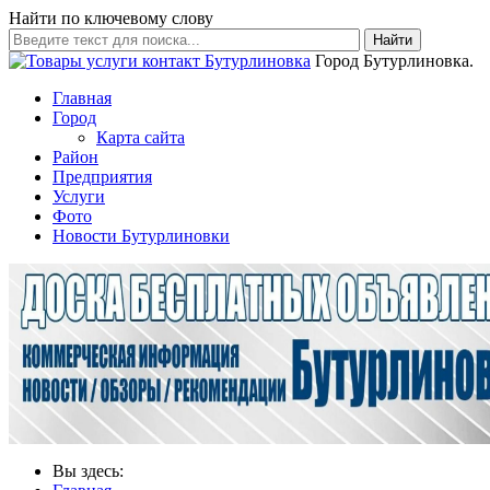
Найти по ключевому слову
Найти
Город Бутурлиновка.
Главная
Город
Карта сайта
Район
Предприятия
Услуги
Фото
Новости Бутурлиновки
Вы здесь: