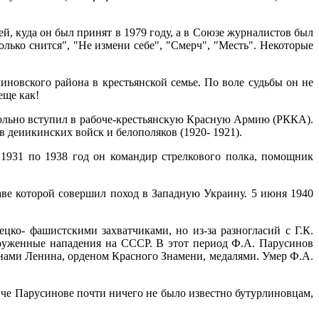
й, куда он был принят в 1979 году, а в Союзе журналистов был
олько снится", "Не измени себе", "Смерч", "Месть". Некоторые
иновского района в крестьянской семье. По воле судьбы он не
еще как!
вольно вступил в рабоче-крестьянскую Красную Армию (РККА).
 деиикинских войск и белополяков (1920- 1921).
1931 по 1938 год он командир стрелкового полка, помощник
аве которой совершил поход в Западную Украину. 5 июня 1940
ко- фашистскими захватчиками, но из-за разногласий с Г.К.
оруженные нападения на СССР. В этот период Ф.А. Парусинов
нами Ленина, орденом Красного Знамени, медалями. Умер Ф.А.
е Парусинове почти ничего не было известно бутурлиновцам,