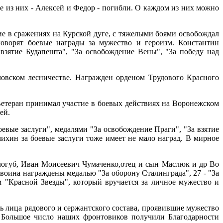
 из них - Алексей и Федор - погибли. О каждом из них можно
ие в сражениях на Курской дуге, с тяжелыми боями освобождал
оворят боевые награды за мужество и героизм. Константин
взятие Будапешта", "За освобождение Вены", "За победу над
овском лесничестве. Награжден орденом Трудового Красного
 Ветеран принимал участие в боевых действиях на Воронежском
ей.
вые заслуги", медалями "За освобождение Праги", "За взятие
хин за боевые заслуги тоже имеет не мало на­град. В мирное
губ, Иван Моисеевич Чумаченко,отец и сын Маслюк и др Во
 воина награждены медалью "За оборону Сталинграда", 27 - "За
 "Красной Звезды", который вручается за личное мужество и
ь лица рядового и сержантского состава, проявившие мужество
. Большое число наших фронтовиков получили Благодарности