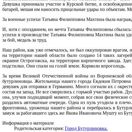
Девушка принимала участие в Курской битве, в освобождении
батарей, мешая им наносить прицельные удары по объектам. 
За военные успехи Татьяна Филипповна Махтина была награжде
И, хотя с опозданием, но мечта Татьяны Филипповны сбылась: 
успехи в производстве Татьяна Филипповна Махтина была удо
за бой, медаль за труд.
Наш район, как уже отмечалось, не был оккупирован врагом, и
на территории нашей области было создано 14 таких лагерей
окраине Острогожска, на территории кирпичного завода. Зде
подстилки. Они спали на голой земле. Кормили впроголодь.
За время Великой Отечественной войны из Воронежской обл
бутурлиновцы. Жительница нашего города Евдокия Петровна 
девушек для отправки в Германию. Много согнали их с окрест
состав на запад. Не все смирились с горькой участью рабов. Ду
она, улучив подходящий момент, собрав все свои физические 
раздались автоматные очереди. Одна из пуль угодила в плеч
фронтовика, уроженца нашего района и перебралась в Бутурл
замуж за рабогавшего здесь же Якова Ивановича Мушту из Бут
Информация о материале
Родительская категория:
Город Бутурлиновка.