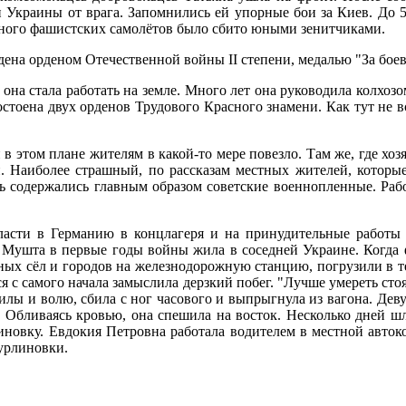
 Украины от врага. Запомнились ей упорные бои за Киев. До 5
Много фашистских самолётов было сбито юными зенитчиками.
на орденом Отечественной войны II степени, медалью "За боев
она стала работать на земле. Много лет она руководила колхоз
стоена двух орденов Трудового Красного знамени. Как тут не в
 в этом плане жителям в какой-то мере повезло. Там же, где х
. Наиболее страшный, по рассказам местных жителей, которые
сь содержались главным образом советские военнопленные. Рабо
асти в Германию в концлагеря и на принудительные работы 
Мушта в первые годы войны жила в соседней Украине. Когда 
ных сёл и городов на железнодорожную станцию, погрузили в т
ся с самого начала замыслила дерзкий побег. "Лучше умереть сто
силы и волю, сбила с ног часового и выпрыгнула из вагона. Дев
о. Обливаясь кровью, она спешила на восток. Несколько дней ш
иновку. Евдокия Петровна работала водителем в местной авто
урлиновки.