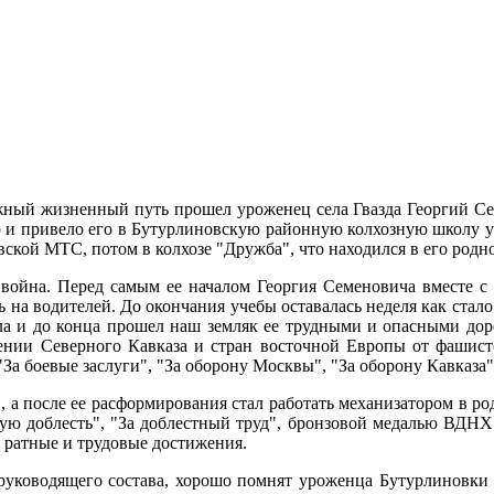
ный жизненный путь прошел уроженец села Гвазда Георгий Сем
то и привело его в Бутурлиновскую районную колхозную школу у
ской МТС, потом в колхозе "Дружба", что находился в его родно
 война. Перед самым ее началом Георгия Семеновича вместе 
 на водителей. До окончания учебы оставалась неделя как стало
ала и до конца прошел наш земляк ее трудными и опасными дор
ении Северного Кавказа и стран восточной Европы от фашистс
За боевые заслуги", "За оборону Москвы", "За оборону Кавказа"
 после ее расформирования стал работать механизатором в род
ую доблесть", "За доблестный труд", бронзовой медалью ВДНХ.
а ратные и трудовые достижения.
 руководящего состава, хорошо помнят уроженца Бутурлиновки 