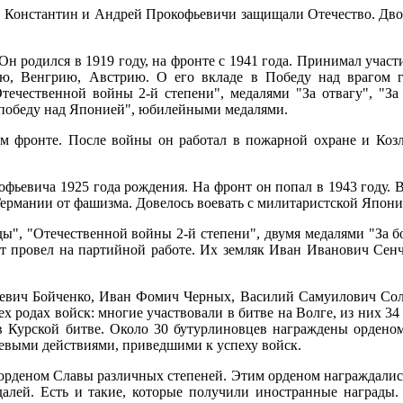
м, Константин и Андрей Прокофьевичи защищали Отечество. Двое
 родился в 1919 году, на фронте с 1941 года. Принимал участ
ию, Венгрию, Австрию. О его вкладе в Победу над врагом г
ечественной войны 2-й степени", медалями "За отвагу", "За 
а победу над Японией", юбилейными медалями.
м фронте. После войны он работал в пожарной охране и Козл
офьевича 1925 года рождения. На фронт он попал в 1943 году.
Германии от фашизма. Довелось воевать с милитаристской Япони
", "Отечественной войны 2-й степени", двумя медалями "За бое
ет провел на партийной работе. Их земляк Иван Иванович Сенчи
вич Бойченко, Иван Фомич Черных, Василий Самуилович Соло
х родах войск: многие участвовали в битве на Волге, из них 34
в Курской битве. Около 30 бутурлиновцев награждены орденом
оевыми действиями, приведшими к успеху войск.
 орденом Славы различных степеней. Этим орденом награждалис
далей. Есть и такие, которые получили иностранные награды