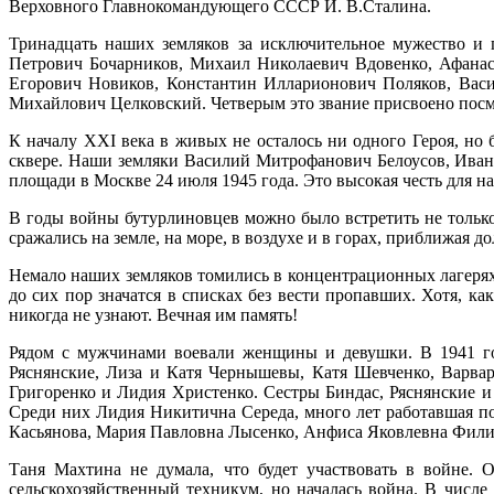
Верховного Главнокомандующего СССР И. В.Сталина.
Тринадцать наших земляков за исключительное мужество и 
Петрович Бочарников, Михаил Николаевич Вдовенко, Афанас
Егорович Новиков, Константин Илларионович Поляков, Вас
Михайлович Целковский. Четверым это звание присвоено посмер
К началу XXI века в живых не осталось ни одного Героя, но
сквере. Наши земляки Василий Митрофанович Белоусов, Иван
площади в Москве 24 июля 1945 года. Это высокая честь для н
В годы войны бутурлиновцев можно было встретить не только
сражались на земле, на море, в воздухе и в горах, приближая 
Немало наших земляков томились в концентрационных лагерях,
до сих пор значатся в списках без вести пропавших. Хотя, как
никогда не узнают. Вечная им память!
Рядом с мужчинами воевали женщины и девушки. В 1941 го
Ряснянские, Лиза и Катя Чернышевы, Катя Шевченко, Варва
Григоренко и Лидия Христенко. Сестры Биндас, Ряснянские 
Среди них Лидия Никитична Середа, много лет работавшая п
Касьянова, Мария Павловна Лысенко, Анфиса Яковлевна Филим
Таня Махтина не думала, что будет участвовать в войне. 
сельскохозяйственный техникум, но началась война. В числе