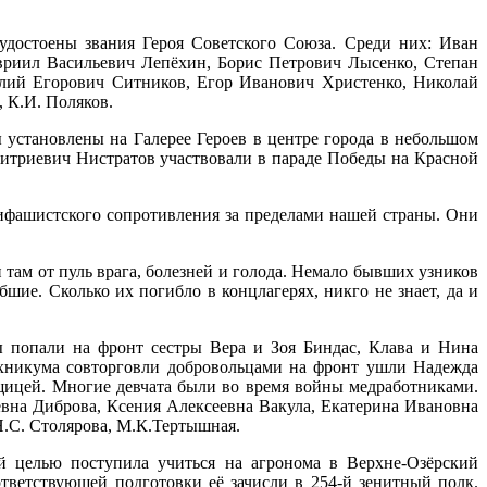
удостоены звания Героя Советского Союза. Среди них: Иван
риил Васильевич Лепёхин, Борис Петрович Лысенко, Степан
лий Егорович Ситников, Егор Иванович Христенко, Николай
, К.И. Поляков.
 установлены на Галерее Героев в центре города в небольшом
итриевич Нистратов участвовали в параде Победы на Красной
тифашистского сопротивления за пределами нашей страны. Они
там от пуль врага, болезней и голода. Немало бывших узников
ибшие. Сколько их погибло в концлагерях, никго не знает, да и
 попали на фронт сестры Вера и Зоя Биндас, Клава и Нина
ехникума совторговли добровольцами на фронт ушли Надежда
щицей. Многие девчата были во время войны медработниками.
вна Диброва, Ксения Алексеевна Вакула, Екатерина Ивановна
Н.С. Столярова, М.К.Тертышная.
ой целью поступила учиться на агронома в Верхне-Озёрский
ответствующей подготовки её зачисли в 254-й зенитный полк.