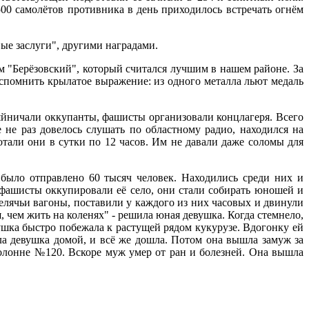
00 самолётов противника в день приходилось встречать огнём
ые заслуги", другими наградами.
ом "Берёзовский", который считался лучшим в нашем районе. За
спомнить крылатое выражение: из одного металла льют медаль
озяйничали оккупанты, фашисты организовали концлагеря. Всего
 не раз довелось слушать по областному радио, находился на
тали они в сутки по 12 часов. Им не давали даже соломы для
было отправлено 60 тысяч человек. Находились среди них и
фашисты оккупировали её село, они стали собирать юношей и
елячьи вагоны, поставили у каждого из них часовых и двинули
я, чем жить на коленях" - решила юная девушка. Когда стемнело,
ушка быстро побежала к растущей рядом кукурузе. Вдогонку ей
ла девушка домой, и всё же дошла. Потом она вышла замуж за
колонне №120. Вскоре муж умер от ран и болезней. Она вышла