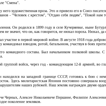
але "Смена".
у него художественная проза. Это и привело его в Союз писателе
манов - "Человек с крестом", "Отдаю себя людям", "Покой нам т
ения. Он родился в 1899 году в селе Кучеряевке, ныне Бутурл
 не значит, что он, как говорится, не нюхал пороха. Нюхал, да 
л участие в первой мировой войне. В августе 1918 года добро
командовал взводом, ротой, батальоном, участвуя в боях против
о командного состава. Был начальником полковой школы. С 
а.
 группой войск, через год - командующим 12-й армией, во гл
 находился на западной границе СССР, готовясь к бою с немец
осток. Здесь милитаристская Япония постоянно совершала во
 нарушителям наших рубежей. Наш земляк награжден двумя орде
че Черных, Алексее Николаевиче Першине, Филиппе Алексеевич
одое поколение земляков.