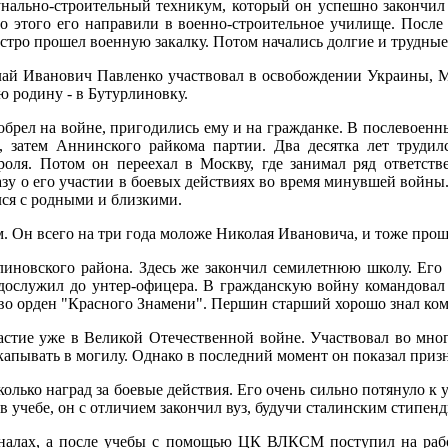
нально-строительный техникум, который он успешно закончил
о этого его направили в военно-строительное училище. После
быстро прошел военную закалку. Потом начались долгие и трудны
лай Иванович Павленко участвовал в освобождении Украины, 
ю родину - в Бутурлиновку.
иобрел на войне, пригодились ему и на гражданке. В послевоенн
 затем Аннинского райкома партии. Два десятка лет трудилс
троля. Потом он переехал в Москву, где занимал ряд ответст
азу о его участии в боевых действиях во время минувшей войны
лся с родными и близкими.
м. Он всего на три года моложе Николая Ивановича, и тоже про
рлиновского района. Здесь же закончил семилетнюю школу. Его
, дослужил до унтер-офицера. В гражданскую войну командовал
тво орден "Красного Знамени". Першин старший хорошо знал ко
стие уже в Великой Отечественной войне. Участвовал во мно
акапывать в могилу. Однако в последний момент он показал приз
лько наград за боевые действия. Его очень сильно потянуло к уч
в учебе, он с отличием закончил вуз, будучи сталинским стипе
урналах, а после учебы с помощью ЦК ВЛКСМ поступил на рабо