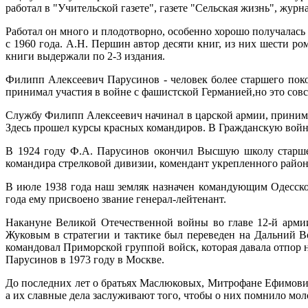
работал в "Учительской газете", газете "Сельская жизнь", журн
Работал он много и плодотворно, особенно хорошо получалась 
с 1960 года. А.Н. Першин автор десяти книг, из них шести ро
книги выдержали по 2-3 издания.
Филипп Алексеевич Парусинов - человек более старшего покол
принимал участия в войне с фашистской Германией,но это совсем
Службу Филипп Алексеевич начинал в царской армии, принима
Здесь прошел курсы красных командиров. В Гражданскую войну 
В 1924 году Ф.А. Парусинов окончил Высшую школу старшег
командира стрелковой дивизии, комендант укрепленного район
В июле 1938 года наш земляк назначен командующим Одесской
года ему присвоено звание генерал-лейтенант.
Накануне Великой Отечественной войны во главе 12-й армии
Жуковым в стратегии и тактике был переведен на Дальний В
командовал Приморской группой войск, которая давала отпор
Парусинов в 1973 году в Москве.
До последних лет о братьях Маслюковых, Митрофане Ефимови
а их славные дела заслуживают того, чтобы о них помнило мол