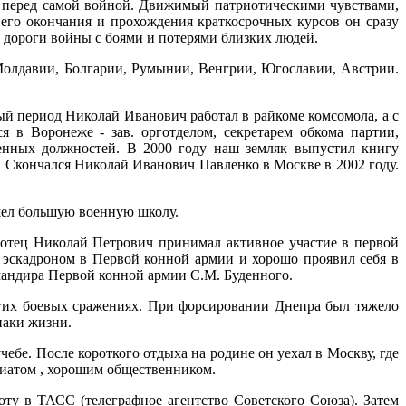
 перед самой войной. Движимый патриотическими чувствами,
 его окончания и прохождения краткосрочных курсов он сразу
е дороги войны с боями и потерями близких людей.
Молдавии, Болгарии, Румынии, Венгрии, Югославии, Австрии.
ый период Николай Иванович работал в райкоме комсомола, а с
я в Воронеже - зав. орготделом, секретарем обкома партии,
венных должностей. В 2000 году наш земляк выпустил книгу
. Скончался Николай Иванович Павленко в Москве в 2002 году.
шел большую военную школу.
 отец Николай Петрович принимал активное участие в первой
 эскадроном в Первой конной армии и хорошо проявил себя в
мандира Первой конной армии С.М. Буденного.
гих боевых сражениях. При форсировании Днепра был тяжело
наки жизни.
ебе. После короткого отдыха на родине он уехал в Москву, где
ндиатом , хорошим общественником.
ту в ТАСС (телеграфное агентство Советского Союза). Затем