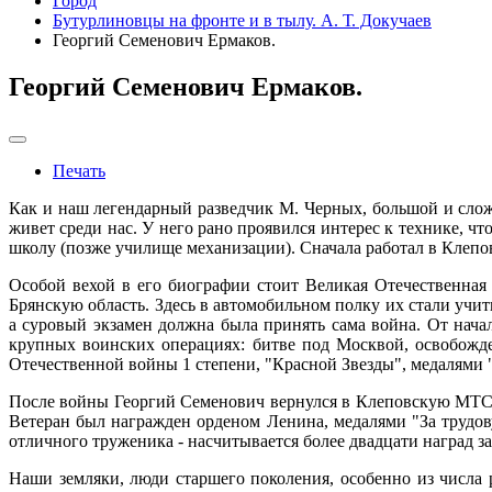
Город
Бутурлиновцы на фронте и в тылу. А. Т. Докучаев
Георгий Семенович Ермаков.
Георгий Семенович Ермаков.
Печать
Как и наш легендарный разведчик М. Черных, большой и слож
живет среди нас. У него рано проявился интерес к технике, ч
школу (позже училище механизации). Сначала работал в Клепов
Особой вехой в его биографии стоит Великая Отечественная
Брянскую область. Здесь в автомобильном полку их стали учить
а суровый экзамен должна была принять сама война. От нач
крупных воинских операциях: битве под Москвой, освобожд
Отечественной войны 1 степени, "Красной Звезды", медалями "
После войны Георгий Семенович вернулся в Клеповскую МТС, а
Ветеран был награжден орденом Ленина, медалями "За трудов
отличного труженика - насчитывается более двадцати наград з
Наши земляки, люди старшего поколения, особенно из числа