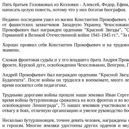
Пять братьев Головковых из Козловки - Алексей, Федор, Ефи
написать целую повесть, потому что у них богатая биография.
Недавно последним ушел из жизни Константин Прокофьевич. Он
от фашистских захватчиков Западную Украину, Чехословак
Прокофьевич был награжден орденами "Красной Звезды", "От
Германией в Великой Отечественной войне 1941-1945 гг.", "З
Хорошо проявил себя Константин Прокофьевич и на трудово
знамени.
Схожая фронтовая судьба и у его младшего брата Андрея Прок
фронте, Курской дуге, освобождении Чехословакии, Венгрии, 
Андрей Прокофьевич был награжден орденами "Красной Звезды
Будапешта". После войны он трудился в военкомате, много л
время посвятил себя педагогике.
Трудными дорогами войны прошли наши земляки Иван Сергее
время войны бутурлиновцы сражались на всех фронтах и во все
освобождение Ленинграда", 75 наших земляков участвовали 
отвагу в боях, отличную организацию и умелое руководство б
Несколько бутурлиновцев, точнее девять человек, награждены
и героизм. Многие земляки удостоены других орденов и ме