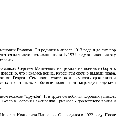
енович Ермаков. Он родился в апреле 1913 года и до сих пор
читься на тракториста-машиниста. В 1937 году он закончил эту
м селе.
с земляком Сергеем Матвеевым направили на военные сборы в
 известно, что началась война. Курсантам срочно выдали права,
огами. Георгий Семенович участвовал во многих сражениях и
ких захватчиков. За боевые подвиги он награжден орденами
.
ном колхозе "Дружба". И в труде он добился хороших успехов.
 Всего у Георгия Семеновича Ермакова - доблестного воина и
Николая Ивановича Павленко. Он родился в 1922 году. После