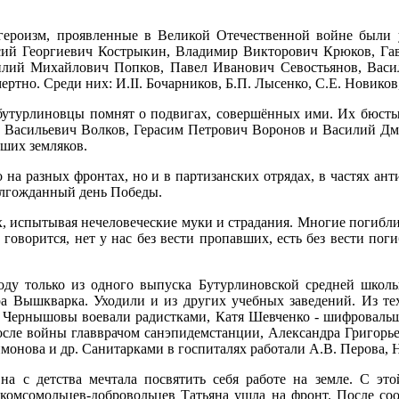
героизм, проявленные в Великой Отечественной войне были 
ий Георгиевич Кострыкин, Владимир Викторович Крюков, Гав
илий Михайлович Попков, Павел Иванович Севостьянов, Васи
тно. Среди них: И.II. Бочарников, Б.П. Лысенко, С.Е. Новиков
 бутурлиновцы помнят о подвигах, совершённых ими. Их бюсты
 Васильевич Волков, Герасим Петрович Воронов и Василий Дм
аших земляков.
 на разных фронтах, но и в партизанских отрядах, в частях ан
долгожданный день Победы.
 испытывая нечеловеческие муки и страдания. Многие погибли 
 говорится, нет у нас без вести пропавших, есть без вести пог
ду только из одного выпуска Бутурлиновской средней школы
ра Вышкварка. Уходили и из других учебных заведений. Из т
и Чернышовы воевали радистками, Катя Шевченко - шифроваль
осле войны главврачом санэпидемстанции, Александра Григорье
онова и др. Санитарками в госпиталях работали А.В. Перова, 
Она с детства мечтала посвятить себя работе на земле. С эт
 комсомольцев-добровольцев Татьяна ушла на фронт. После со