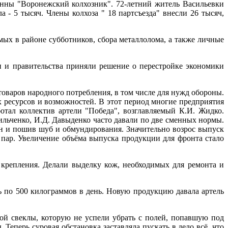
нны "Воронежский колхозник". 72-летний житель Васильевки
- 5 тысяч. Члены колхоза " 18 партсъезда" внесли 26 тысяч,
ых в районе субботников, сбора металлолома, а также личные
и и правительства приняли решение о перестройке экономики
товаров народного потребления, в том числе для нужд обороны.
 ресурсов и возможностей. В этот период многие предприятия
ал коллектив артели "Победа", возглавляемый К.И. Жидко.
ильченко, И.Д. Давыденко часто давали по две сменных нормы.
ин и пошив шуб и обмундирования. Значительно возрос выпуск
пар. Увеличение объёма выпуска продукции для фронта стало
 крепления. Делали выделку кож, необходимых для ремонта и
 по 500 килограммов в день. Новую продукцию давала артель
ной свеклы, которую не успели убрать с полей, попавшую под
Теперь суровая обстановка заставляла пускать в дело всё, что