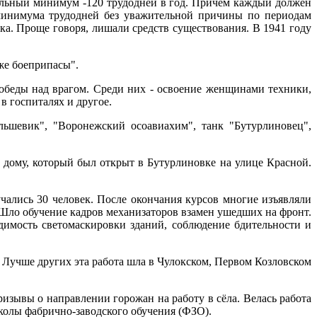
ельный минимум -120 трудодней в год. Причём каждый должен
 минимума трудодней без уважительной причины по периодам
ка. Проще говоря, лишали средств существования. В 1941 году
 же боеприпасы".
обеды над врагом. Среди них - освоение женщинами техники,
в госпиталях и другое.
ьшевик", "Воронежский осоавиахим", танк "Бутурлиновец",
дому, который был открыт в Бутурлиновке на улице Красной.
учались 30 человек. После окончания курсов многие изъявляли
Шло обучение кадров механизаторов взамен ушедших на фронт.
димость светомаскировки зданий, соблюдение бдительности и
. Лучше других эта работа шла в Чулокском, Первом Козловском
изывы о направлении горожан на работу в сёла. Велась работа
колы фабрично-заводского обучения (ФЗО).