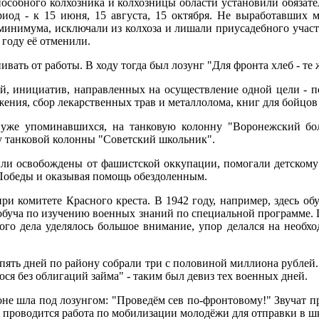
особного колхозника и колхозницы области установили обязат
риод - к 15 июня, 15 августа, 15 октября. Не выработавших
о минимума, исключали из колхоза и лишали приусадебного участ
 году её отменили.
вать от работы. В ходу тогда был лозунг "Для фронта хлеб - те
, инициатив, направленных на осуществление одной цели - п
ния, сбор лекарственных трав и металлолома, книг для бойцов 
 уже упоминавшихся, на танковую колонну "Воронежский бол
ку танковой колонны "Советский школьник".
ыли освобождены от фашистской оккупации, помогали детскому 
Победы и оказывая помощь обездоленным.
ри комитете Красного креста. В 1942 году, например, здесь об
обуча по изучению военных знаний по специальной программе. 
го дела уделялось большое внимание, упор делался на необхо
а пять дней по району собрали три с половиной миллиона рублей
ся без облигаций займа" - таким был девиз тех военных дней.
оне шла под лозунгом: "Проведём сев по-фронтовому!" Звучат пр
 проводится работа по мобилизации молодёжи для отправки в ш