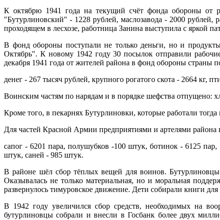
К октябрю 1941 года на текущий счёт фонда обороны от р
"Бутурлиновский" - 1228 рублей, маслозавода - 2000 рублей, 
проходящем в лесхозе, работница Занина выступила с яркой па
В фонд обороны поступали не только деньги, но и продукт
Октябрь". К новому 1942 году 30 посылок отправили рабочие
декабря 1941 года от жителей района в фонд обороны страны п
денег - 267 тысяч рублей, крупного рогатого скота - 2664 кг, пти
Воинским частям по нарядам и в порядке шефства отпущено: хлеба 
Кроме того, в пекарнях Бутурлиновки, которые работали тогда
Для частей Красной Армии предприятиями и артелями района 
сапог - 6201 пара, полушубков -100 штук, ботинок - 6125 па
штук, саней - 985 штук.
В районе шёл сбор тёплых вещей для воинов. Бутурлиновцы
Оказывалась не только материальная, но и моральная подде
развернулось тимуровское движение. Дети собирали книги для 
В 1942 году увеличился сбор средств, необходимых на воо
бутурлиновцы собрали и внесли в Госбанк более двух милли