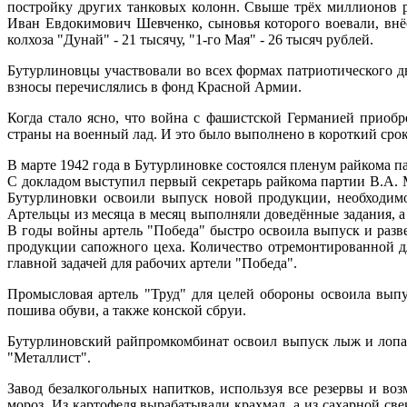
постройку других танковых колонн. Свыше трёх миллионов 
Иван Евдокимович Шевченко, сыновья которого воевали, внёс
колхоза "Дунай" - 21 тысячу, "1-го Мая" - 26 тысяч рублей.
Бутурлиновцы участвовали во всех формах патриотического д
взносы перечислялись в фонд Красной Армии.
Когда стало ясно, что война с фашистской Германией приоб
страны на военный лад. И это было выполнено в короткий срок
В марте 1942 года в Бутурлиновке состоялся пленум райкома п
С докладом выступил первый секретарь райкома партии В.А. 
Бутурлиновки освоили выпуск новой продукции, необходимо
Артельцы из месяца в месяц выполняли доведённые задания, а
В годы войны артель "Победа" быстро освоила выпуск и разв
продукции сапожного цеха. Количество отремонтированной д
главной задачей для рабочих артели "Победа".
Промысловая артель "Труд" для целей обороны освоила выпу
пошива обуви, а также конской сбруи.
Бутурлиновский райпромкомбинат освоил выпуск лыж и лопат
"Металлист".
Завод безалкогольных напитков, используя все резервы и во
мороз. Из картофеля вырабатывали крахмал, а из сахарной све