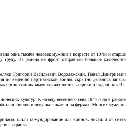
на одна тысяча человек мужчин в возрасте от 18-ти и старше
у труду. Из района на фронт отправили большое количество
емляки Григорий Васильевич Водолажский, Павел Дмитриевич
я по ведению партизанской войны, скрытно делались запасы
ных организациях заменили женщины, старики и подростки. Из-
ических культур. К началу весеннего сева 1944 года в районе
работали юноши и девушки также и на фермах. Многих мужчин,
рипасы, шили обмундирование для воинов, чистили от снега
ороны страны.