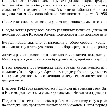
На время войны Совнарком и ЦК ВКП(б) для каждого трудосп
был выработать необходимое количество в определённый пе
сельхозработ привлекали к суду. А кто не выработал годовог
введена статья об уголовной ответственности за прогул. В 1956
После таких жестоких мер ни у кого не возникало мысли отлыни
В годы войны рождалось много различных починов, движений
помощь бойцам Красной Армии, донорское и тимуровское движе
Бутурлиновцы активно участвовали в сборе средств, кроме
школьники и учителя участвовали в сборе средств на построй
Жители района помогали населению тех областей, которые б
Много других дел выполняли бутурлиновцы, приближая день 
В этот период в Бутурлиновке действовали курсы медсестёр п
желание уйти в Красную Армию. В городе работали курсы все
На курсах училось много женщин и девушек. Знаниям военно
дисциплины.
В апреле 1942 года развернулась подписка на военный заём. З
и Великоархангельском сельских советах. "Ни одного трудящего
Подготовка к весенне-полевым работам и осеннему севу в рай
по сооружению противотанковых рвов и окопов. В этот период