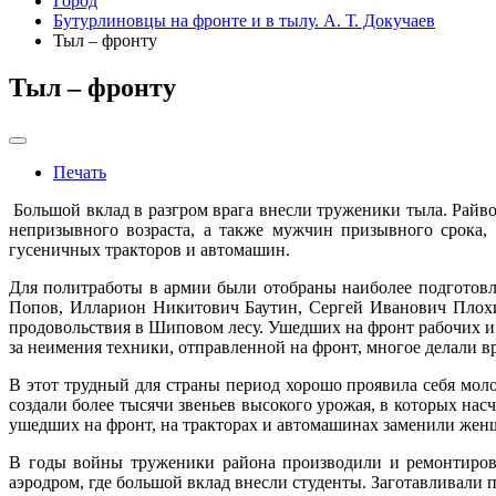
Город
Бутурлиновцы на фронте и в тылу. А. Т. Докучаев
Тыл – фронту
Тыл – фронту
Печать
Большой вклад в разгром врага внесли труженики тыла. Райв
непризывного возраста, а также мужчин призывного срока,
гусеничных тракторов и автомашин.
Для политработы в армии были отобраны наиболее подготов
Попов, Илларион Никитович Баутин, Сергей Иванович Плохи
продовольствия в Шиповом лесу. Ушедших на фронт рабочих и 
за неимения техники, отправленной на фронт, многое делали в
В этот трудный для страны период хорошо проявила себя моло
создали более тысячи звеньев высокого урожая, в которых н
ушедших на фронт, на тракторах и автомашинах заменили же
В годы войны труженики района производили и ремонтирова
аэродром, где большой вклад внесли студенты. Заготавливали 