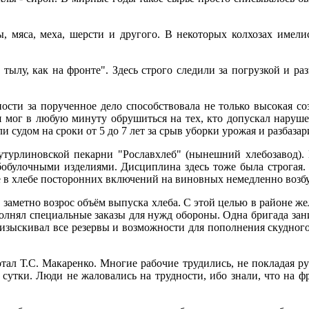
ы, мяса, меха, шерсти и другого. В некоторых колхозах имел
ылу, как на фронте". Здесь строго следили за погрузкой и ра
­ности за порученное дело способствовала не только высокая с
мог в любую минуту обрушиться на тех, кто допускал нарушения
 судом на сроки от 5 до 7 лет за срыв уборки урожая и разбазар
турлиновской пекарни "Рославхлеб" (нынешний хлебозавод). Н
бобулочными изделиями. Дисциплина здесь тоже была строгая. 
 в хлебе посторонних включений на виновных немедленно возбу
 заметно возрос объём выпуска хлеба. С этой целью в районе 
полнял специальные заказы для нужд обороны. Одна бригада за
, изыскивал все резервы и возможности для пополнения скудног
ал Т.С. Макаренко. Многие рабочие трудились, не покладая ру
 сутки. Люди не жаловались на трудности, ибо знали, что на ф