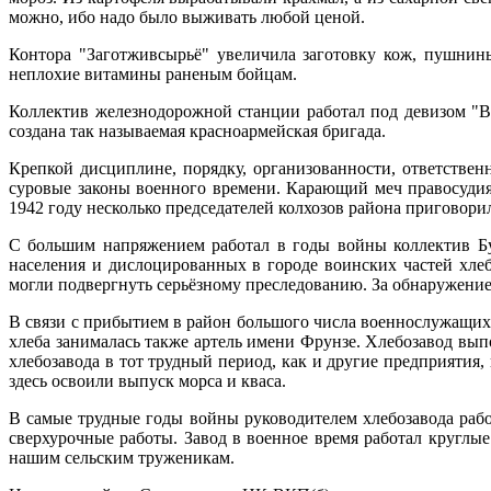
можно, ибо надо было выживать любой ценой.
Контора "Заготживсырьё" увеличила заготовку кож, пушнин
неплохие витамины раненым бойцам.
Коллектив железнодорожной станции работал под девизом "В т
создана так называемая красноармейская бригада.
Крепкой дисциплине, порядку, организованности, ответствен
суровые законы военного времени. Карающий меч правосудия 
1942 году несколько председателей колхозов района приговорили
С большим напряжением работал в годы войны коллектив Бу
населения и дислоцированных в городе воинских частей хле
могли подвергнуть серьёзному преследованию. За обнаружение
В связи с прибытием в район большого числа военнослужащих
хлеба занималась также артель имени Фрунзе. Хлебозавод вы
хлебозавода в тот трудный период, как и другие предприятия
здесь освоили выпуск морса и кваса.
В самые трудные годы войны руководителем хлебозавода работ
сверхурочные работы. Завод в военное время работал круглые
нашим сельским труженикам.