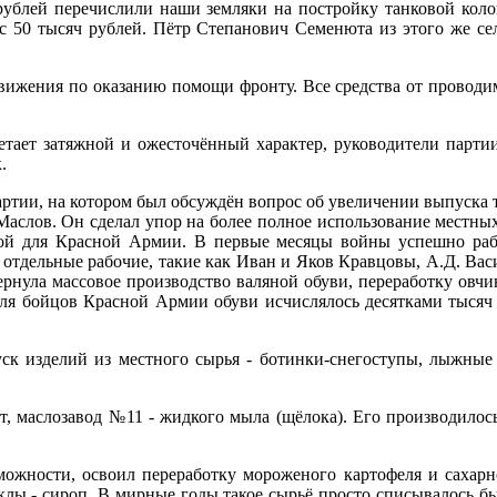
рублей перечислили наши земляки на постройку танковой коло
 50 тысяч рублей. Пётр Степанович Семенюта из этого же села 
вижения по оказанию помощи фронту. Все средства от проводим
ретает затяжной и ожесточённый характер, руководители парти
.
артии, на котором был обсуждён вопрос об увеличении выпуска 
Маслов. Он сделал упор на более полное использование местных
й для Красной Армии. В первые месяцы войны успешно работ
 отдельные рабочие, такие как Иван и Яков Кравцовы, А.Д. Вас
ернула массовое производство валяной обуви, переработку овч
ля бойцов Красной Армии обуви исчислялось десятками тысяч 
ск изделий из местного сырья - ботинки-снегоступы, лыжные
, маслозавод №11 - жидкого мыла (щёлока). Его производилось
зможности, освоил переработку мороженого картофеля и сахар
клы - сироп. В мирные годы такое сырьё просто списывалось бы. 