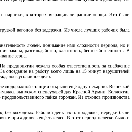
ись парники, в которых выращивали ранние овощи. Это были
згрузкой вагонов без задержки. Из числа лучших рабочих была
ознательность людей, понимание ими сложности периода, но и
 закона, разгильдяйство, халатность, бесхозяйственность. В
ивание зерна.
а предприятии лежала особая ответственность за снабжение
За опоздание на работу всего лишь на 15 минут нарушителей
ждалось уголовное дело.
железнодорожной станции открыли ещё одну пекарню. Выпечкой
нималась выпуском спецсухарей для Красной Армии. Коллектив
о продовольственного пайка горожан. Из отходов производства
к, без выходных. Рабочий день часто продлялся, нередки были
ронте приходилось ещё тяжелее. В этот период нелегко было и