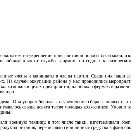
оенкоматом на укрепление прифронтовой полосы была мобилизова
 освобождённых от службы в армии, но годных к физическом
ленные члены и кандидаты в члены партии. Среди них наши з
х. На случай оккупации района у нас проводились мероприяти
колхозников в цехах предприятий, на полях и фермах, в различ
ручную.
дежь. Она упорно боролась за увеличение сбора зерновых и техн
асчитывалось свыше девяти тысяч молодых колхозников. Упорно 
нщины.
ли военную технику, в том числе танки, изготавливали боеп
продукты питания, перечисляли свои личные средства в фонд об