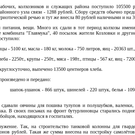
абочих, колхозников и служащих района поступило 105500 р
районного узла связи - 1288 рублей. Сбору средств обычно пре
триотической речью и тут же внесла 80 рублей наличными и на 
ы питания, вещи. Много их сдали в тот период колхозы имени
 комбината "Главмука", 40 посылок жители Козловки и другие
оступило:
цы - 5100 кг, масла - 180 кг, молока - 750 литров, яиц - 20363 шт.
- 2250т., крупы - 250т., мяса - 198т., птицы - 567 кг, яиц - 7200
 круглосуточно, выпечено 13500 центнеров хлеба.
произведено и передано:
р, шапок-ушанок - 866 штук, шинелей - 220 штук, белья - 1094 
 сдавали овчины для пошива тулупов и полушубков, валенки,
ржка. В своих письмах на фронт бутурлиновцы старались подня
бойцов, находящихся в госпиталях.
ружение. Так, на строительство танковой колонны для гварде
онов рублей. Такая же сумма внесена на постройку самолёто