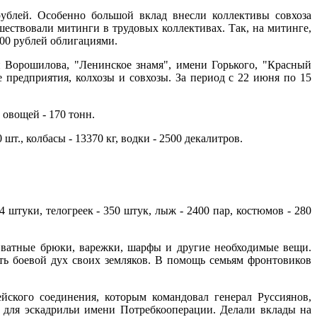
ублей. Особенно большой вклад внесли коллективы совхоза
дшествовали митинги в трудовых коллективах. Так, на митинге,
300 рублей облигациями.
 Ворошилова, "Ленинское знамя", имени Горького, "Красный
 предприятия, колхозы и совхозы. За период с 22 июня по 15
, овощей - 170 тонн.
 шт., колбасы - 13370 кг, водки - 2500 декалитров.
штуки, телогреек - 350 штук, лыж - 2400 пар, костюмов - 280
 ватные брюки, варежки, шарфы и другие необходимые вещи.
ть боевой дух своих земляков. В помощь семьям фронтовиков
йского соединения, которым командовал генерал Руссиянов,
в для эскадрильи имени Потребкооперации. Делали вклады на