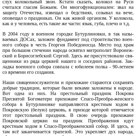
слух колокольный звон. Кстати сказать, колокол на Руси
считался гласом Божьим. Он многофункционален: звал на
защиту Отечества, извещал о бедствиях, созывал на вече,
оповещал о праздниках. Он как живой организм. У колокола,
как и у человека, есть такие же части: язык, губа, плечо и т.д.
В 2004 году в военном городке Бутурлиновки, в так назы­
ваемых ДОСах, заложен фундамент под строительство воен­
ного собора в честь Георгия Победоносца. Место под храм
при большом стечении народа освятил митрополит Воронеж­
ский и Борисоглебский Сергий. Здесь же присутствовали свя­
щенники из ряда церквей нашего и соседних районов. Зак­
ладка военного собора совпала с юбилеем полка - 90-летием
со времени его создания.
Наши священнослужители и прихожане стараются со­хранять
добрые традиции, которые были веками заложены в народе.
Вот одна из них. На престольный праздник По­крова
Пресвятой Богоматери прихожане Спасо-Преобра-женского
собора в Бутурлиновке направляются крестным ходом в
Покровскую (белую) церковь, в приходе которой отмечается
этот престольный праздник. В свою очередь прихожане
Покровской церкви на праздник Преображения идут
крестным ходом в Спасо-Преображенский собор. И здесь, и
там всё заканчивается трапезой. Это укрепляет дух народа,