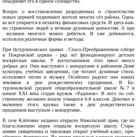
объединяет его в единое сообщество.
Вопрос о восстановлении разрушенных и строительстве
новых церквей поднимают жители многих сёл района. Одна­
ко всё упирается в нехватку финансовых средств. И здесь важ­
но стремление людей к вечным духовным ценностям. А при
желании многого можно добиться. И уже добиваются,
исполь­зуя различные формы и методы.
При бутурлиновских храмах - Спасо-Преображенеком соборе
и Покровской церкви - ряд лет функционируют дет­ские
воскресные школы. У воспитанников этих школ мно­го
добрых дел. Они выступают с концертами в районном Доме
культуры, учебных заведениях, где читают духовные стихи,
исполняют песни и музыку. Особенно радуют они наших
земляков в дни рождественских праздников. В Бу-
турлиновской средней общеобразовательной школе №7 в
начале XXI века создан кружок «Радонеж». В него по соб­
ственному желанию вошли учащиеся 6-8 классов. Девоч­ки и
мальчики этого кружка также в дни рождественских
праздников выступали с концертами.
В селе Клёповке недавно открыли Никольский храм, где по
благословению иерея открыли воскресную школу. Стара­
ниями священника и прихожан открыт учебный класс, при­
обретено фортепиано. Во время школьных каникул учащиеся