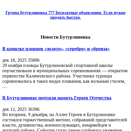
Группа Бутурлиновка 777 Бесплатные объявления. Если нужно
продать быстро.
Новости Бутурлиновка
В копилке пловцов «золото», «серебро» и «бронза»
дек 18, 2025
35896
29 ноября пловцы Бутурлиновской спортивной школы
поучаствовали в муниципальных соревнованиях — открытом
первенстве Калачеевского района. Участники турнира
соревновались в таких видах плавания, как вольным стилем,
…
В Бутурлиновке почтили память Героев Отечества
дек 12, 2025
36396
Во вторник, 9 декабря, на Аллее Героев в Бутурлиновке
состоялся торжественный митинг, собравший представителей
власти, духовенства, военнослужащих, юнармейцев и
жителей района. Событие стало данью глубокого уважения…