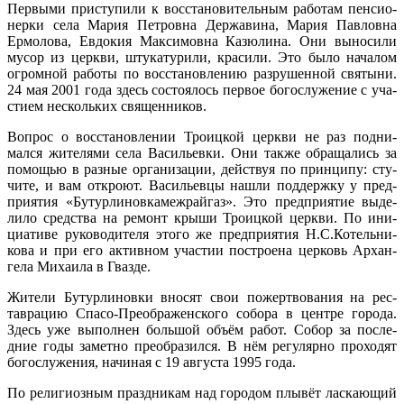
Первыми приступили к восстановительным работам пенсио­
нерки села Мария Петровна Державина, Мария Павловна
Ермолова, Евдокия Максимовна Казюлина. Они выносили
мусор из церкви, штукатурили, красили. Это было началом
огромной работы по восстановлению разрушенной святыни.
24 мая 2001 года здесь состоялось первое богослужение с уча­
стием нескольких священников.
Вопрос о восстановлении Троицкой церкви не раз подни­
мался жителями села Васильевки. Они также обращались за
помощью в разные организации, действуя по принципу: сту­
чите, и вам откроют. Васильевцы нашли поддержку у пред­
приятия «Бутурлиновкамежрайгаз». Это предприятие выде­
лило средства на ремонт крыши Троицкой церкви. По ини­
циативе руководителя этого же предприятия Н.С.Котельни-
кова и при его активном участии построена церковь Архан­
гела Михаила в Гвазде.
Жители Бутурлиновки вносят свои пожертвования на рес­
таврацию Спасо-Преображенского собора в центре города.
Здесь уже выполнен большой объём работ. Собор за после­
дние годы заметно преобразился. В нём регулярно проходят
богослужения, начиная с 19 августа 1995 года.
По религиозным праздникам над городом плывёт лас­кающий