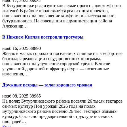
нояб 17, 2025
38982
В Бутурлиновке реализуют ключевые проекты для комфорта
жителей В районе продолжается реализация проектов,
направленных на повышение комфорта и качества жизни
бутурлиновцев. На совещании в администрации района
Александр…
В Нижнем Кисляе построили тротуары
нояб 16, 2025
38890
Жизнь в малых городах и поселениях становится комфортнее
благодаря реализации государственных программ,
направленных на улучшение городской среды. В числе
улучшений дорожной инфраструктуры — позитивные
изменения,…
Дружные всходы — залог хорошего урожая
нояб 08, 2025
38965
На полях Бутурлиновского района посеяли 26 тысяч гектаров
озимых культур Под урожай 2026 года на полях
Бутурлиновского района посеяно 26 тыс. гектаров озимых
культур. Согласно предварительной структуре посевных
площадей…
Еще