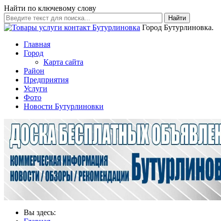
Найти по ключевому слову
Найти
Город Бутурлиновка.
Главная
Город
Карта сайта
Район
Предприятия
Услуги
Фото
Новости Бутурлиновки
Вы здесь: