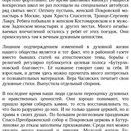
воскресных школ не раз посещали на специальных автобусах
ряд святых мест: Оптину пустынь, женский Покровский мо­
настырь в Москве, храм Христа Спасителя, Троице-Сергиеву
Лавру. Ребята побывали в женском Костомаровском и в мужс­
ком Задонском монастырях и других местах. Много незабы­
ваемых впечатлений осталось у ребят от этих поездок. Они
прикоснулись там к вечным духовным ценностям.
Лишним подтверждением изменений в духовной жизни
нашего общества является и тот факт, что в районной газе­те
вместо бывших статей на атеистические темы, борьбы с
религией регулярно публикуется целевая полоса «Бутурли-
новский благовест». Её название говорит само за себя. И
взрослым, и детям здесь можно прочитать много интерес­ных
и познавательных материалов. Вера Часовских печа­тает свои
духовные стихи. Выпустила отдельный сборник.
В последнее время наши люди сделали переоценку духов­ных
и нравственных ценностей. Они хорошо понимают, что
пришло время собирать камни, то есть восстанавливать то,
что было разрушено до них. И не только здания церквей, но и
храмы в своих душах. По большим религиозным праздникам
Спасо-Преображенский собор и Покровская церковь в Бутур-
линовке до отказа заполнены прихожанами. Среди них мож­но
увидеть много юношей и девушек. Молодой житель Бу-