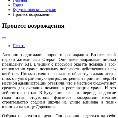
Главная
Город
Бутурлиновские церкви
Процесс возрождения
Процесс возрождения
Печать
Активно поднимали вопрос о реставрации Вознесенской
церкви жители села Озерки. Они даже направляли письмо
президенту Б.Н. Ельцину с просьбой оказать помощь в вос­
становлении храма, поскольку поблизости действующих цер­
квей нет. Письмо селян переслали в областную администра­
цию, оттуда в районную для рассмотрения и принятия мер. Из
местной администрации ответили, что в местном бюд­жете нет
средств для оказания помощи в реставрации хра­ма. И это
действительно так. В Бутурлииовке в тот период на долгие
годы из-за отсутствия финансов заморозили нача­тое
строительство средней школы на улице Блинова и поли­
клиники на улице Дорожной.
Озёрцы не опустили руки. Они решили надеяться на себя.