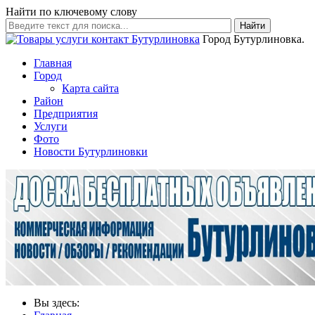
Найти по ключевому слову
Найти
Город Бутурлиновка.
Главная
Город
Карта сайта
Район
Предприятия
Услуги
Фото
Новости Бутурлиновки
Вы здесь: