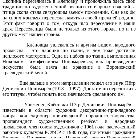
Скопина переселилась в Клёповку, и продолжила здесь свои
традиции по художественной росписи гончарных изделий, а
птица скопа стала связующим звеном поколений. Она как бы
на своих крыльях перенесла память о своей прежней родине.
Этот факт говорит о том, откуда шло переселение в наши
края. Переселенцы были не только из этого города, но и из
других мест нашей страны.
Клёповцы увлекались и другим видом народного
промысла – это набойки по ткани, в чём тоже достигли
неплохого мастерства. Одна из набоек по ткани, выполненная
Николаем Тимофеевичем Пономарёвым, как произведение
искусства, была взята на хранение в Воронежский
краеведческий музей.
Ещё дальше в этом направлении пошёл его внук Пётр
Денисович Пономарёв (1918 – 1997). Достаточно перечислить
его титулы, чтобы понять всю значимость сделанного им.
Уроженец Клёповки Пётр Денисович Пономарёв –
известный в области художник декоративно-прикладного
жанра, коллекционер произведений народного творчества,
пропагандист художественных ремёсел и народных
промыслов, член союза художников с 1961 года, заслуженный
работник культуры РСФСР с 1980 года, почётный гражданин
Воронежа. Он автор книги «Народный костюм Воронежской