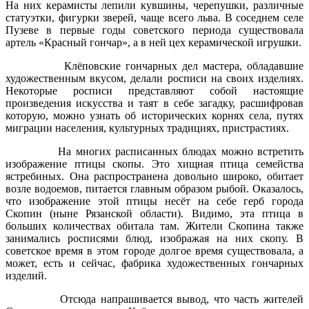
На них керамисты лепили кувшины, черепушки, различные
статуэтки, фигурки зверей, чаще всего льва. В соседнем селе
Пузеве в первые годы советского периода существовала
артель «Красный гончар», а в ней цех керамической игрушки.
Клёповские гончарных дел мастера, обладавшие
художественным вкусом, делали росписи на своих изделиях.
Некоторые росписи представляют собой настоящие
произведения искусства и таят в себе загадку, расшифровав
которую, можно узнать об исторических корнях села, путях
миграции населения, культурных традициях, пристрастиях.
На многих расписанных блюдах можно встретить
изображение птицы скопы. Это хищная птица семейства
ястребиных. Она распространена довольно широко, обитает
возле водоемов, питается главным образом рыбой. Оказалось,
что изображение этой птицы несёт на себе герб города
Скопин (ныне Рязанской области). Видимо, эта птица в
больших количествах обитала там. Жители Скопина также
занимались росписями блюд, изображая на них скопу. В
советское время в этом городе долгое время существовала, а
может, есть и сейчас, фабрика художественных гончарных
изделий.
Отсюда напрашивается вывод, что часть жителей