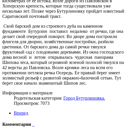
километрах от ее истока, возле дороги из Павловской в
Хоперскую крепость, которые тогда существовали уже
несколько лет. Позже через Бутурлиновку пройдет известный
Саратовский почтовый тракт.
Свой барский дом из строевого дуба на каменном
фундаменте Бутурлин поставил недалеко от речки, где она
делает свой очередной поворот. Во дворе дома построили
флигеля для дворни, хозяйственные постройки, разбили
цветники. От барского дома до самой речки тянулся
фруктовый сад с плодовыми деревьями. Из окна господского
дома весной и летом открывалась чудесная панорама
Шипова леса, который огромной зеленой полосой тянулся на
42 версты до Павловска. Возле кромки леса на всем его
протяжении петляла речка Осередь. Ее правый берег имеет
холмистый рельеф с развитой овражно-балочной сетью. Тут
берет свое начало знаменитый Шипов лес.
Информация о материале
Родительская категория:
Город Бутурлиновка.
Просмотров: 7073
Вперед
Комментарии