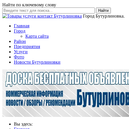
Найти по ключевому слову
Найти
Город Бутурлиновка.
Главная
Город
Карта сайта
Район
Предприятия
Услуги
Фото
Новости Бутурлиновки
Вы здесь: