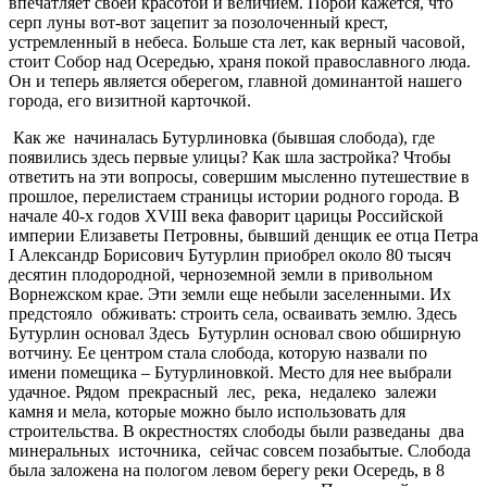
впечатляет своей красотой и величием. Порой кажется, что
серп луны вот-вот зацепит за позолоченный крест,
устремленный в небеса. Больше ста лет, как верный часовой,
стоит Собор над Осередью, храня покой православного люда.
Он и теперь является оберегом, главной доминантой нашего
города, его визитной карточкой.
Как же начиналась Бутурлиновка (бывшая слобода), где
появились здесь первые улицы? Как шла застройка? Чтобы
ответить на эти вопросы, совершим мысленно путешествие в
прошлое, перелистаем страницы истории родного города. В
начале 40-х годов XVIII века фаворит царицы Российской
империи Елизаветы Петровны, бывший денщик ее отца Петра
I Александр Борисович Бутурлин приобрел около 80 тысяч
десятин плодородной, черноземной земли в привольном
Ворнежском крае. Эти земли еще небыли заселенными. Их
предстояло обживать: строить села, осваивать землю. Здесь
Бутурлин основал Здесь Бутурлин основал свою обширную
вотчину. Ее центром стала слобода, которую назвали по
имени помещика – Бутурлиновкой. Место для нее выбрали
удачное. Рядом прекрасный лес, река, недалеко залежи
камня и мела, которые можно было использовать для
строительства. В окрестностях слободы были разведаны два
минеральных источника, сейчас совсем позабытые. Слобода
была заложена на пологом левом берегу реки Осередь, в 8