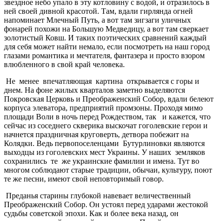
звездное небо упало в эту котловину с водой, и отразилось в
ней своей дивной красотой. Там, вдали гирлянда огней
напоминает Млечный Путь, а вот там зигзаги уличных
фонарей похожи на Большую Медведицу, а вот там сверкает
золотистый Ковш. И таких поэтических сравнений каждый
для себя может найти немало, если посмотреть на наш город
глазами романтика и мечтателя, фантазера и просто взором
влюбленного в свой край человека.
Не менее впечатляющая картина открывается с горы и
днем. На фоне жилых кварталов заметно выделяются
Покровская Церковь и Преображенский Собор, вдали белеют
корпуса элеватора, предприятий промзоны. Проходя мимо
площади Воли в ночь перед Рождеством, так и кажется, что
сейчас из соседнего скверика выскочат гоголевские герои и
начнется праздничная круговерть, детвора побежит на
Колядки. Ведь первопоселенцами Бутурлиновки являются
выходцы из гоголевских мест Украины. У наших земляков
сохранились те же украинские фамилии и имена. Тут во
многом соблюдают старые традиции, обычаи, культуру, поют
те же песни, имеют свой неповторимый говор.
Преданья старины глубокой навевает величественный
Преображенский Собор. Он устоял перед ударами жестокой
судьбы советской эпохи. Как и более века назад, он