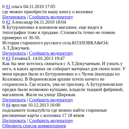
0
#1
ольга
04.11.2010 17:05
где можно приобрести вашу книгу о козловке
Цитировать
|
Сообщить модератору
0
#2
Александр
04.11.2010 18:04
В Бутурлиновке в книжном магазине, еще видел в
типографии тоже в продаже. Стоимость точно не помню
примерно от 30-50.
История старинного русского села.КОЗЛОВКА&#
34;
А.Т.Докучаев.
Цитировать
|
Сообщить модератору
0
#3
ТатьянаЛ.
14.01.2013 19:47
Как бы мне хотелось связаться с А.Т.Докучаевым. И узнать у
него, в каких архивах он собирает материал для своих книг. У
меня предки были из Бутурлиновки и с.Чулок (выходцы из
Козловки). В Воронежском архиве почти ничего не
сохранилось. Где искать, ума не приложу. А Бутурлиновские
предки были возможно купцами, владели ткацкой фабрикой,
магазином. Жили на улице Широкая.
Цитировать
|
Сообщить модератору
0
#4
ярослав
10.12.2013 16:00
подскажите пожалуйста где можно найти старинные
рисованные карты с.козловка 17 18 веков
Цитировать
|
Сообщить модератору
Обновить список комментариев