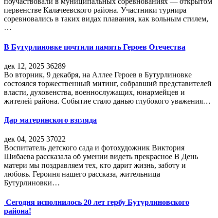
поучаствовали в муниципальных соревнованиях — открытом
первенстве Калачеевского района. Участники турнира
соревновались в таких видах плавания, как вольным стилем,
…
В Бутурлиновке почтили память Героев Отечества
дек 12, 2025
36289
Во вторник, 9 декабря, на Аллее Героев в Бутурлиновке
состоялся торжественный митинг, собравший представителей
власти, духовенства, военнослужащих, юнармейцев и
жителей района. Событие стало данью глубокого уважения…
Дар материнского взгляда
дек 04, 2025
37022
Воспитатель детского сада и фотохудожник Виктория
Шибаева рассказала об умении видеть прекрасное В День
матери мы поздравляем тех, кто дарит жизнь, заботу и
любовь. Героиня нашего рассказа, жительница
Бутурлиновки…
Сегодня исполнилось 20 лет гербу Бутурлиновского
района!