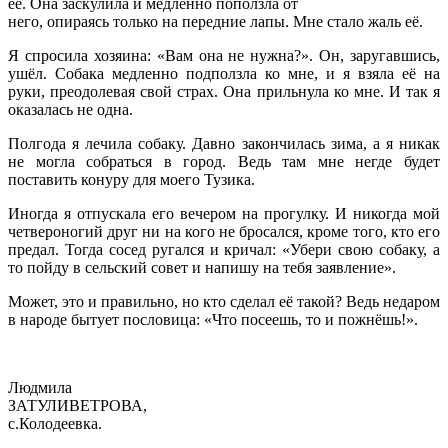
ее. Она заскулила и медленно поползла от
него, опираясь только на передние лапы. Мне стало жаль её.
Я спросила хозяина: «Вам она не нужна?». Он, заругавшись,
ушёл. Собака медленно подползла ко мне, и я взяла её на
руки, преодолевая свой страх. Она прильнула ко мне. И так я
оказалась не одна.
Полгода я лечила собаку. Давно закончилась зима, а я никак
не могла собраться в город. Ведь там мне негде будет
поставить конуру для моего Тузика.
Иногда я отпускала его вечером на прогулку. И никогда мой
четвероногий друг ни на кого не бросался, кроме того, кто его
предал. Тогда сосед ругался и кричал: «Убери свою собаку, а
то пойду в сельский совет и напишу на тебя заявление».
Может, это и правильно, но кто сделал её такой? Ведь недаром
в народе бытует пословица: «Что посеешь, то и пожнёшь!».
Людмила
ЗАТУЛИВЕТРОВА,
с.Колодеевка.