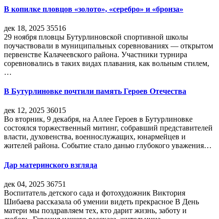
В копилке пловцов «золото», «серебро» и «бронза»
дек 18, 2025
35516
29 ноября пловцы Бутурлиновской спортивной школы
поучаствовали в муниципальных соревнованиях — открытом
первенстве Калачеевского района. Участники турнира
соревновались в таких видах плавания, как вольным стилем,
…
В Бутурлиновке почтили память Героев Отечества
дек 12, 2025
36015
Во вторник, 9 декабря, на Аллее Героев в Бутурлиновке
состоялся торжественный митинг, собравший представителей
власти, духовенства, военнослужащих, юнармейцев и
жителей района. Событие стало данью глубокого уважения…
Дар материнского взгляда
дек 04, 2025
36751
Воспитатель детского сада и фотохудожник Виктория
Шибаева рассказала об умении видеть прекрасное В День
матери мы поздравляем тех, кто дарит жизнь, заботу и