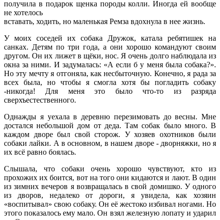
получила в подарок щенка породы колли. Иногда ей вообще
не хотелось
вставать, ходить, но маленькая Ремза вдохнула в нее жизнь.
У моих соседей их собака Дружок, катала ребятишек на
санках. Детям по три года, а они хорошо командуют своим
другом. Он их лижет в щёки, нос. Я очень долго наблюдала из
окна за ними. И задумалась: «А если б у меня была собака?».
Но эту мечту я отгоняла, как несбыточную. Конечно, я рада за
всех была, но чтобы я смогла хотя бы погладить собаку
-никогда! Для меня это было что-то из разряда
сверхъестественного.
Однажды я уехала в деревню перезимовать до весны. Мне
достался небольшой дом от деда. Там собак было много. В
каждом дворе был свой сторож. У хозяев охотников были
собаки лайки. А в основном, в нашем дворе - дворняжки, но я
их всё равно боялась.
Слышала, что собаки очень хорошо чувствуют, кто из
прохожих их боится, вот на того они кидаются и лают. В один
из зимних вечеров я возвращалась в свой домишко. У одного
из дворов, недалеко от дороги, я увидела, как хозяин
«воспитывал» свою собаку. Он её жестоко избивал ногами. Но
этого показалось ему мало. Он взял железную лопату и ударил