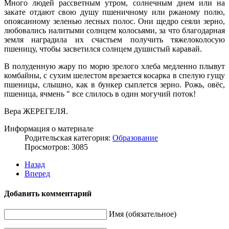
Много людей рассветным утром, солнечным днем или на
закате отдают свою душу пшеничному или ржаному полю,
опоясанному зеленью лесных полос. Они щедро сеяли зерно,
любовались налитыми солнцем колосьями, за что благодарная
земля наградила их счастьем получить тяжелоколосую
пшеницу, чтобы засветился солнцем душистый каравай.
В полуденную жару по морю зрелого хлеба медленно плывут
комбайны, с сухим шелестом врезается косарка в спелую гущу
пшеницы, слышно, как в бункер сыплется зерно. Рожь, овёс,
пшеница, ячмень " все слилось в один могучий поток!
Вера ЖЕРЕГЕЛЯ.
Информация о материале
Родительская категория:
Образование
Просмотров: 3085
Назад
Вперед
Добавить комментарий
Имя (обязательное)