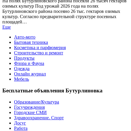
На полях Бутурлиновского района посеяли 26 тысяч гектаров
озимых культур Под урожай 2026 года на полях
Бутурлиновского района посеяно 26 тыс. гектаров озимых
культур. Согласно предварительной структуре посевных
площадей…
Еще
Авто-мото
Бытовая техника
Косметика и парфюмерия
Строительство и ремонт
Продукты
Флора и Фауна
Одежда
Онлайн журнал
Мебель
Бесплатные объявления Бутурлиновка
Образование/Культура
Госучреждения
Городские СМИ
Здравоохранение. Спорт
Досуг
Работа