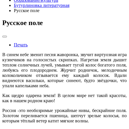
Образование/Культура
Бутурлиновка литературная
Русское поле
Русское поле
Печать
В синем небе звенит песня жаворонка, звучит виртуозная игра
кузнечиков на голосистых скрипках. Нагретая земля дышит
теплом солнечных лучей, умывает тугой колос богатого поля,
любуясь его плодородием. Журчит родничок, мелодичным
колокольчиком отзывается ему каждый колосок. Вдали
виднеются васильки, которые синеют, будто звёздочки, что
упали капельками неба.
Как щедро одарена земля! В целом мире нет такой красоты,
как в нашем родном краю!
Россия -это необозримые урожайные нивы, бескрайние поля.
Золотом переливается пшеница, шепчут зрелые колосья, по
которым тёплый ветер катит мягкие волны.