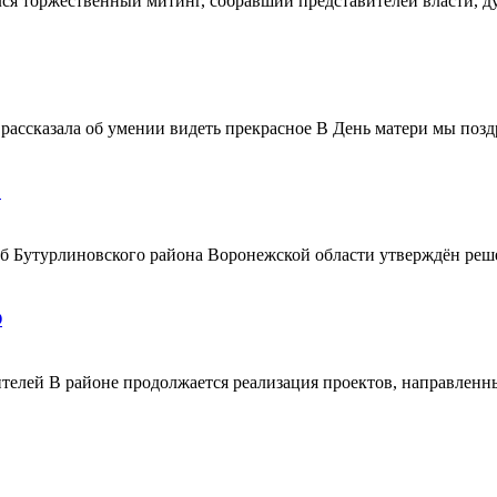
ялся торжественный митинг, собравший представителей власти, 
ассказала об умении видеть прекрасное В День матери мы поздр
!
ерб Бутурлиновского района Воронежской области утверждён ре
О
телей В районе продолжается реализация проектов, направленн