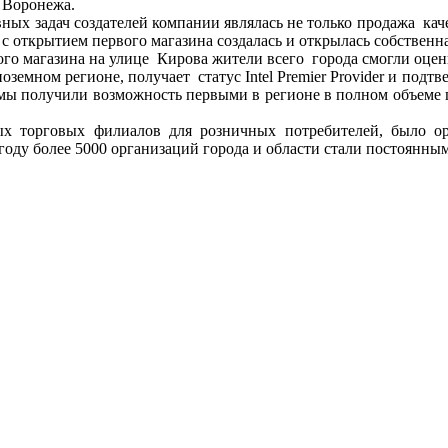
 Воронежа.
ных задач создателей компании являлась не только продажа ка
 открытием первого магазина создалась и открылась собственна
ого магазина на улице Кирова жители всего города смогли оцен
земном регионе, получает статус Intel Premier Provider и подтв
 мы получили возможность первыми в регионе в полном объеме 
ых торговых филиалов для розничных потребителей, было о
году более 5000 организаций города и области стали постоянн