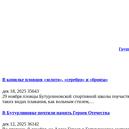
Груп
В копилке пловцов «золото», «серебро» и «бронза»
дек 18, 2025
35643
29 ноября пловцы Бутурлиновской спортивной школы поучаств
таких видах плавания, как вольным стилем,…
В Бутурлиновке почтили память Героев Отечества
дек 12, 2025
36142