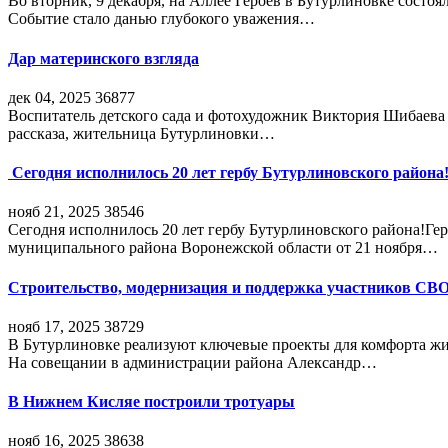
Во вторник, 9 декабря, на Аллее Героев в Бутурлиновке состо
Событие стало данью глубокого уважения…
Дар материнского взгляда
дек 04, 2025
36877
Воспитатель детского сада и фотохудожник Виктория Шибаева р
рассказа, жительница Бутурлиновки…
Сегодня исполнилось 20 лет гербу Бутурлиновского района
нояб 21, 2025
38546
Сегодня исполнилось 20 лет гербу Бутурлиновского района!Г
муниципального района Воронежской области от 21 ноября…
Строительство, модернизация и поддержка участников СВ
нояб 17, 2025
38729
В Бутурлиновке реализуют ключевые проекты для комфорта жи
На совещании в администрации района Александр…
В Нижнем Кисляе построили тротуары
нояб 16, 2025
38638