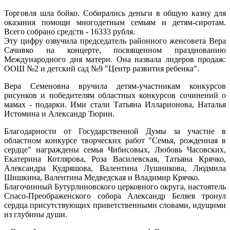
Торговля шла бойко. Собирались деньги в общую казну для
оказания помощи многодетным семьям и детям-сиротам.
Всего собрано средств - 16333 рубля.
Эту цифру озвучила председатель районного женсовета Вера
Сачивко на концерте, посвященном празднованию
Международного дня матери. Она назвала лидеров продаж:
ООШ №2 и детский сад №9 "Центр развития ребенка".
Вера Семеновна вручила детям-участникам конкурсов
рисунков и победителям областных конкурсов сочинений о
мамах - подарки. Ими стали Татьяна Илларионова, Наталья
Истомина и Александр Тюрин.
Благодарности от Государственной Думы за участие в
областном конкурсе творческих работ "Семья, рожденная в
сердце" награждены семья Чибисовых, Любовь Часовских,
Екатерина Котлярова, Роза Василевская, Татьяна Крячко,
Александра Кудряшова, Валентина Лушникова, Людмила
Шишкина, Валентина Медведская и Владимир Крячко.
Благочинный Бутурлиновского церковного округа, настоятель
Спасо-Преображенского собора Александр Беляев тронул
сердца присутствующих приветственными словами, идущими
из глубины души.