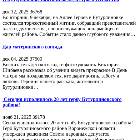
дек 12, 2025
36768
Во вторник, 9 декабря, на Аллее Героев в Бутурлиновке
состоялся торжественный митинг, собравший представителей
власти, духовенства, военнослужащих, юнармейцев и
жителей района. Событие стало данью глубокого уважения…
Дар материнского взгляда
дек 04, 2025
37500
Воспитатель детского сада и фотохудожник Виктория
Шибаева рассказала об умении видеть прекрасное В День
матери мы поздравляем тех, кто дарит жизнь, заботу и
любовь. Героиня нашего рассказа, жительница
Бутурлиновки…
Сегодня исполнилось 20 лет гербу Бутурлиновского
района!
нояб 21, 2025
39178
Сегодня исполнилось 20 лет гербу Бутурлиновского района!
Герб Бутурлиновского района Воронежской области
утверждён решением Совета народных депутатов
Бутурлиновского муниципального района Воронежской