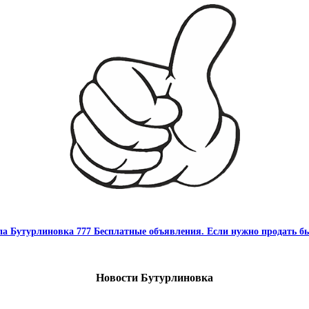
па Бутурлиновка 777 Бесплатные объявления. Если нужно продать бы
Новости Бутурлиновка