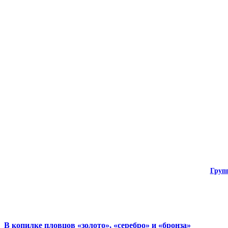
Груп
В копилке пловцов «золото», «серебро» и «бронза»