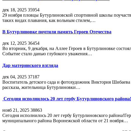
дек 18, 2025
35954
29 ноября пловцы Бутурлиновской спортивной школы поучаств
таких видах плавания, как вольным стилем,…
В Бутурлиновке почтили память Героев Отечества
дек 12, 2025
36454
Во вторник, 9 декабря, на Аллее Героев в Бутурлиновке состо
Событие стало данью глубокого уважения…
Дар материнского взгляда
дек 04, 2025
37187
Воспитатель детского сада и фотохудожник Виктория Шибаева р
рассказа, жительница Бутурлиновки…
Сегодня исполнилось 20 лет гербу Бутурлиновского района
нояб 21, 2025
38863
Сегодня исполнилось 20 лет гербу Бутурлиновского района!Г
муниципального района Воронежской области от 21 ноября…