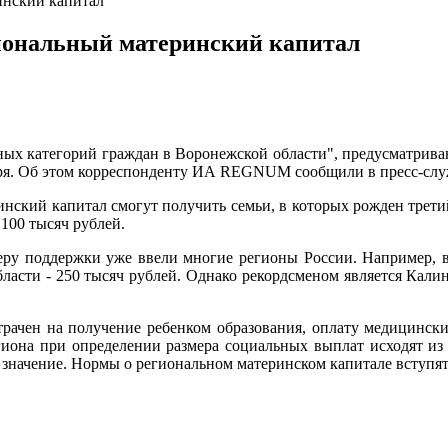
инский капитал
гиональный материнский капитал
ных категорий граждан в Воронежской области", предусматрив
бря. Об этом корреспонденту ИА REGNUM сообщили в пресс-слу
нский капитал смогут получить семьи, в которых рожден трет
 100 тысяч рублей.
ру поддержки уже ввели многие регионы России. Например, в 
бласти - 250 тысяч рублей. Однако рекордсменом является Калин
трачен на получение ребенком образования, оплату медицинск
егиона при определении размера социальных выплат исходят из
начение. Нормы о региональном материнском капитале вступят в