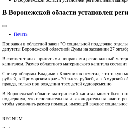
В Воронежской области установлен региональный матер
В Воронежской области установлен ре
Печать
Поправки в областной закон "О социальной поддержке отдель
депутаты Воронежской областной Думы на заседании 27 октя
В соответствии с принятыми поправками региональный матери
капиталом. Размер областного материнского капитала составит
Спикер облдумы Владимир Ключников отметил, что такую ме
рублей, в Приморском крае - 30 тысяч рублей, а в Амурской о
правда, только при рождении трех детей одновременно.
В Воронежской области материнский капитал может быть по
подчеркнул, что исполнительная и законодательная власти р
чтобы увеличить размер помощи, имеющей важное социальное з
REGNUM