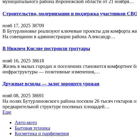
муниципального района Воронежской области от 21 ноября…
Строительство, модернизация и поддержка участников СВ
нояб 17, 2025
38709
В Бутурлиновке реализуют ключевые проекты для комфорта жи
На совещании в администрации района Александр…
В Нижнем Кисляе построили тротуары
нояб 16, 2025
38618
Жизнь в малых городах и поселениях становится комфортнее 
инфраструктуры — позитивные изменения,…
Дружные всходы — залог хорошего урожая
нояб 08, 2025
38691
На полях Бутурлиновского района посеяли 26 тысяч гектаров о
предварительной структуре посевных площадей…
Еще
Авто-мото
Бытовая техника
Косметика и парфюмерия