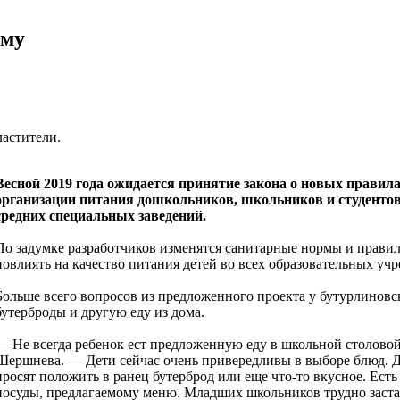
ому
ластители.
Весной 2019 года ожидается принятие закона о новых правил
организации питания дошкольников, школьников и студенто
средних специальных заведений.
По задумке разработчиков изменятся санитарные нормы и правил
повлиять на качество питания детей во всех образовательных уч
Больше всего вопросов из предложенного проекта у бутурлиновс
бутерброды и другую еду из дома.
— Не всегда ребенок ест предложенную еду в школьной столовой
Шершнева. — Дети сейчас очень привередливы в выборе блюд. Да
просят положить в ранец бутерброд или еще что-то вкусное. Ес
посуды, предлагаемому меню. Младших школьников трудно застав