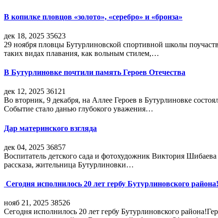
В копилке пловцов «золото», «серебро» и «бронза»
дек 18, 2025
35623
29 ноября пловцы Бутурлиновской спортивной школы поучаств
таких видах плавания, как вольным стилем,…
В Бутурлиновке почтили память Героев Отечества
дек 12, 2025
36121
Во вторник, 9 декабря, на Аллее Героев в Бутурлиновке состо
Событие стало данью глубокого уважения…
Дар материнского взгляда
дек 04, 2025
36857
Воспитатель детского сада и фотохудожник Виктория Шибаева р
рассказа, жительница Бутурлиновки…
Сегодня исполнилось 20 лет гербу Бутурлиновского района
нояб 21, 2025
38526
Сегодня исполнилось 20 лет гербу Бутурлиновского района!Г