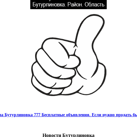
па Бутурлиновка 777 Бесплатные объявления. Если нужно продать бы
Новости Бутурлиновка