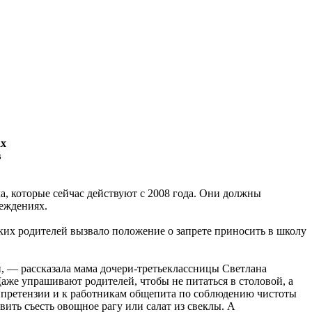
ах
в
а, которые сейчас действуют с 2008 года. Они должны
реждениях.
ких родителей вызвало положение о запрете приносить в школу
, — рассказала мама дочери-третьеклассницы Светлана
же упрашивают родителей, чтобы не питаться в столовой, а
ть претензии и к работникам общепита по соблюдению чистоты
ить съесть овощное рагу или салат из свеклы. А