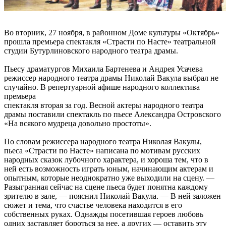
Во вторник, 27 ноября, в районном Доме культуры «Октябрь»
прошла премьера спектакля «Страсти по Насте» театральной
студии Бутурлиновского народного театра драмы.
Пьесу драматургов Михаила Бартенева и Андрея Усачева
режиссер народного театра драмы Николай Вакула выбрал не
случайно. В репертуарной афише народного коллектива
премьера
спектакля вторая за год. Весной актеры народного театра
драмы поставили спектакль по пьесе Александра Островского
«На всякого мудреца довольно простоты».
По словам режиссера народного театра Николая Вакулы,
пьеса «Страсти по Насте» написана по мотивам русских
народных сказок лубочного характера, и хороша тем, что в
ней есть возможность играть юным, начинающим актерам и
опытным, которые неоднократно уже выходили на сцену. —
Разыгранная сейчас на сцене пьеса будет понятна каждому
зрителю в зале, — пояснил Николай Вакула. — В ней заложен
сюжет и тема, что счастье человека находится в его
собственных руках. Однажды посетившая героев любовь
одних заставляет бороться за нее, а других — оставить эту