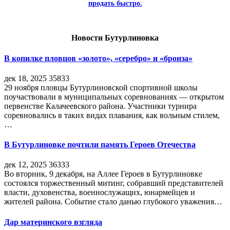
продать быстро.
Новости Бутурлиновка
В копилке пловцов «золото», «серебро» и «бронза»
дек 18, 2025
35833
29 ноября пловцы Бутурлиновской спортивной школы
поучаствовали в муниципальных соревнованиях — открытом
первенстве Калачеевского района. Участники турнира
соревновались в таких видах плавания, как вольным стилем,
…
В Бутурлиновке почтили память Героев Отечества
дек 12, 2025
36333
Во вторник, 9 декабря, на Аллее Героев в Бутурлиновке
состоялся торжественный митинг, собравший представителей
власти, духовенства, военнослужащих, юнармейцев и
жителей района. Событие стало данью глубокого уважения…
Дар материнского взгляда