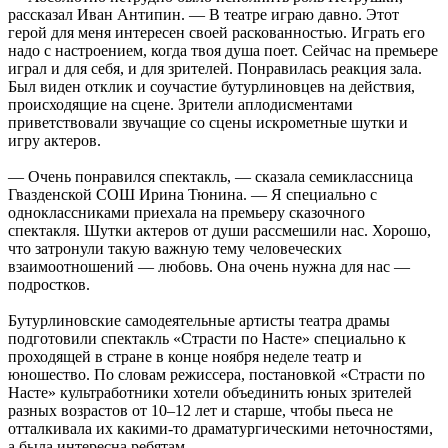
рассказал Иван Антипин. — В театре играю давно. Этот
герой для меня интересен своей раскованностью. Играть его
надо с настроением, когда твоя душа поет. Сейчас на премьере
играл и для себя, и для зрителей. Понравилась реакция зала.
Был виден отклик и соучастие бутурлиновцев на действия,
происходящие на сцене. Зрители аплодисментами
приветствовали звучащие со сцены искрометные шутки и
игру актеров.
— Очень понравился спектакль, — сказала семиклассница
Гвазденской СОШ Ирина Тюнина. — Я специально с
одноклассниками приехала на премьеру сказочного
спектакля. Шутки актеров от души рассмешили нас. Хорошо,
что затронули такую важную тему человеческих
взаимоотношений — любовь. Она очень нужна для нас —
подростков.
Бутурлиновские самодеятельные артисты театра драмы
подготовили спектакль «Страсти по Насте» специально к
проходящей в стране в конце ноября неделе театр и
юношество. По словам режиссера, постановкой «Страсти по
Насте» культработники хотели объединить юных зрителей
разных возрастов от 10–12 лет и старше, чтобы пьеса не
отталкивала их какими-то драматургическими неточностями,
а была интересна ребятам.