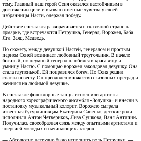
тему. Главный наш герой Сеня оказался настойчивым в
достижении цели и вызвал ответные чувства у своей
избранницы Насти, одержал победу.
Действие спектакля разворачивается в сказочной стране на
ярмарке, где встречаются Петрушка, Генерал, Ворожея, Баба-
Яга, Заяц, Медведь.
По сюжету, между девушкой Настей, генералом и простым
парнем Сеней возникает любовный треугольник. В начале
богатый, но неумный генерал влюбился в красавицу и
умницу Настю. С помощью ворожеи заколдовал девушку. Она
стала глупенькой. Ей понравился богач. Но Сеня решил
спасти невесту. Он преодолел множество сказочных преград и
женился на любимой девушке.
В спектакле фольклорные танцы исполнили артисты
народного хореографического ансамбля «Золушка» и внесли в
постановку музыкальный колорит. Ворожею сыграла
известная бутурлиновцам Екатерина Савенко, детские роли
исполнили Антон Четвериков, Лиза Сушкова, Ваня Антипин.
Получилась своеобразная связь между опытными артистами и
энергией молодых и начинающих актеров.
— Абсолютно нетрудно было исполнить роль Петрушки, —