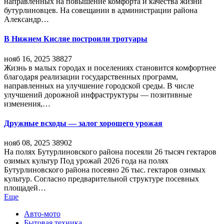
направленных на повышение комфорта и качества жизни
бутурлиновцев. На совещании в администрации района
Александр…
В Нижнем Кисляе построили тротуары
нояб 16, 2025
38827
Жизнь в малых городах и поселениях становится комфортнее
благодаря реализации государственных программ,
направленных на улучшение городской среды. В числе
улучшений дорожной инфраструктуры — позитивные
изменения,…
Дружные всходы — залог хорошего урожая
нояб 08, 2025
38902
На полях Бутурлиновского района посеяли 26 тысяч гектаров
озимых культур Под урожай 2026 года на полях
Бутурлиновского района посеяно 26 тыс. гектаров озимых
культур. Согласно предварительной структуре посевных
площадей…
Еще
Авто-мото
Бытовая техника