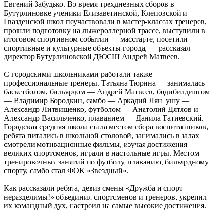
Евгений Забудько. Во время трехдневных сборов в
Бутурлиновке ученики Елизаветинской, Клеповской и
Гвазденской школ поучаствовали в мастер-классах тренеров,
прошли подготовку на лыжероллерной трассе, выступили в
итоговом спортивном событии — масстарте, посетили
спортивные и культурные объекты города, — рассказал
директор Бутурлиновской ДЮСШ Андрей Матвеев.
С городскими школьниками работали также
профессиональные тренеры. Татьяна Тюрина — занималась
баскетболом, бильярдом — Андрей Матвеев, бодибилдингом
— Владимир Бородкин, самбо — Аркадий Лян, ушу —
Александр Литвищенко, футболом — Анатолий Дятлов и
Александр Васильченко, плаванием — Данила Татиевский.
Городская средняя школа стала местом сбора воспитанников,
ребята питались в школьной столовой, занимались в залах,
смотрели мотивационные фильмы, изучая достижения
великих спортсменов, играли в настольные игры. Местом
тренировочных занятий по футболу, плаванию, бильярдному
спорту, самбо стал ФОК «Звездный».
Как рассказали ребята, девиз смены «Дружба и спорт —
неразделимы!» объединил спортсменов и тренеров, укрепил
их командный дух, настроил на самые высокие достижения.