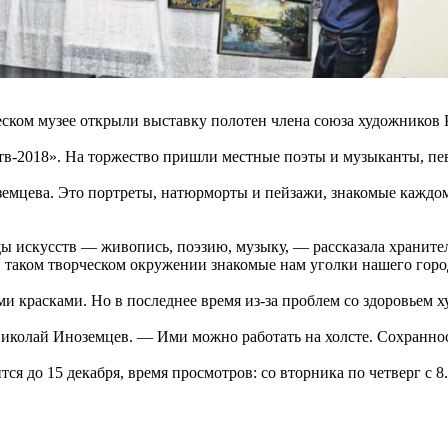
ческом музее открыли выставку полотен члена союза художников
в-2018». На торжество пришли местные поэты и музыканты, пев
емцева. Это портреты, натюрморты и пейзажи, знакомые каждом
ы искусств — живопись, поэзию, музыку, — рассказала хранит
 таком творческом окружении знакомые нам уголки нашего город
красками. Но в последнее время из-за проблем со здоровьем х
колай Иноземцев. — Ими можно работать на холсте. Сохранност
 до 15 декабря, время просмотров: со вторника по четверг с 8.00