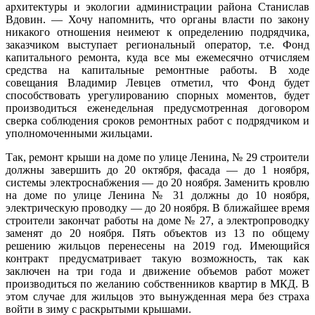
архитектуры и экологии администрации района Станислав
Вдовин. — Хочу напомнить, что органы власти по закону
никакого отношения неимеют к определению подрядчика,
заказчиком выступает региональный оператор, т.е. Фонд
капитального ремонта, куда все мы ежемесячно отчисляем
средства на капитальные ремонтные работы. В ходе
совещания Владимир Левцев отметил, что Фонд будет
способствовать урегулированию спорных моментов, будет
производиться еженедельная предусмотренная договором
сверка соблюдения сроков ремонтных работ с подрядчиком и
уполномоченными жильцами.
Так, ремонт крыши на доме по улице Ленина, № 29 строители
должны завершить до 20 октября, фасада — до 1 ноября,
системы электроснабжения — до 20 ноября. Заменить кровлю
на доме по улице Ленина № 31 должны до 10 ноября,
электрическую проводку — до 20 ноября. В ближайшее время
строители закончат работы на доме № 27, а электропроводку
заменят до 20 ноября. Пять объектов из 13 по общему
решению жильцов перенесены на 2019 год. Имеющийся
контракт предусматривает такую возможность, так как
заключен на три года и движение объемов работ может
производиться по желанию собственников квартир в МКД. В
этом случае для жильцов это вынужденная мера без страха
войти в зиму с раскрытыми крышами.