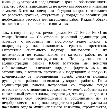
жильцы кураторам и подрядчикам выразили обеспокоенность
тем, что работы выполняются не должным образом и низкими
темпами. Затем на совещании обсудили вопросы отставания
от рабочего графика, отсутствие у подрядной организации
необходимых ресурсов для завершения работ. Каждый объект
оказался в зоне пристального внимания.
Так, затянут по срокам ремонт домов № 27, № 29, № 31 по
улице Ленина. — Со стороны районной администрации,
жильцов, с которыми мы постоянно ведем диалог, к
подрядчику у нас накопились серьезные претензии.
Отсутствие системного подхода, плановости в их
деятельности не только влияет на качество работ, но и
привело к затоплению ряда квартир. По поручению главы
администрации района Юрия Матузова мы помогли
собственникам в спешном порядке оформить акты по
затоплению, выставить претензии к подрядчику и получить
компенсацию за причиненный ущерб. Жесткая позиция
руководства района позволила ускорить работы. Глава
администрации района потребовал со стороны фонда
отвественного отношения к средствам жителей, собранных на
капитальный ремонт жилья, подчеркнул, что люди не должны
чувствовать себя беспомощными и брошенными из- за
недобросовестного подхода подрядчика к работе. — рассказал
начальник отдела муниципального хозяйства, строительства,