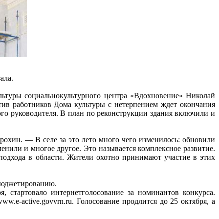
ала.
льтуры социальнокультурного центра «Вдохновение» Николай
ктив работников Дома культуры с нетерпением ждет окончания
ого руководителя. В план по реконструкции здания включили и
охин. — В селе за это лето много чего изменилось: обновили
енили и многое другое. Это называется комплексное развитие.
подхода в области. Жители охотно принимают участие в этих
 бюджетированию.
я, стартовало интернетголосование за номинантов конкурса.
e-active.govvrn.ru. Голосование продлится до 25 октября, а