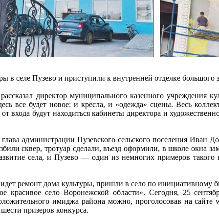
ры в селе Пузево и приступили к внутренней отделке большого з
 рассказал директор муниципального казенного учреждения ку
есь все будет новое: и кресла, и «одежда» сцены. Весь колле
от входа будут находиться кабинеты директора и художественн
 глава администрации Пузевского сельского поселения Иван Дор
били сквер, тротуар сделали, въезд оформили, в школе окна зам
азвитие села, и Пузево — один из немногих примеров такого 
е идет ремонт дома культуры, пришли в село по инициативному
е красивое село Воронежской области». Сегодня, 25 сентябр
ложительного имиджа района можно, проголосовав на сайте www.
 шести призеров конкурса.