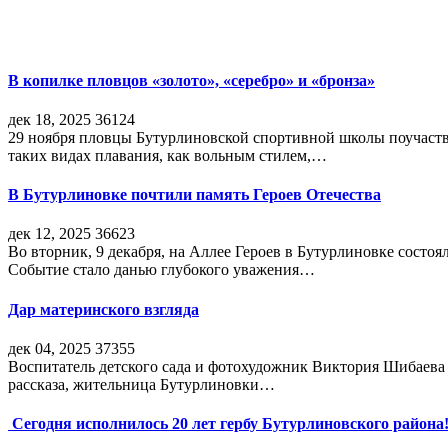
В копилке пловцов «золото», «серебро» и «бронза»
дек 18, 2025
36124
29 ноября пловцы Бутурлиновской спортивной школы поучаств
таких видах плавания, как вольным стилем,…
В Бутурлиновке почтили память Героев Отечества
дек 12, 2025
36623
Во вторник, 9 декабря, на Аллее Героев в Бутурлиновке состо
Событие стало данью глубокого уважения…
Дар материнского взгляда
дек 04, 2025
37355
Воспитатель детского сада и фотохудожник Виктория Шибаева р
рассказа, жительница Бутурлиновки…
Сегодня исполнилось 20 лет гербу Бутурлиновского района