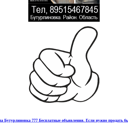
па Бутурлиновка 777 Бесплатные объявления. Если нужно продать бы