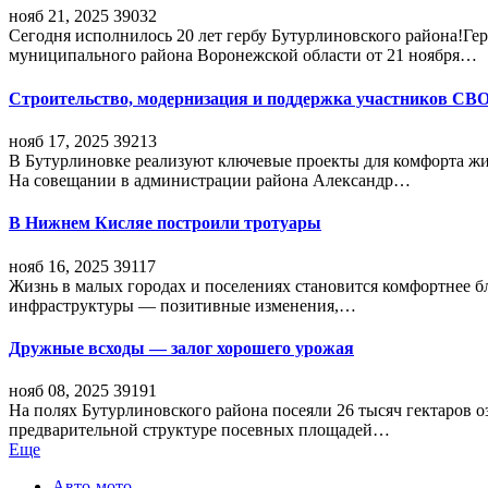
нояб 21, 2025
39032
Сегодня исполнилось 20 лет гербу Бутурлиновского района!Г
муниципального района Воронежской области от 21 ноября…
Строительство, модернизация и поддержка участников СВ
нояб 17, 2025
39213
В Бутурлиновке реализуют ключевые проекты для комфорта жи
На совещании в администрации района Александр…
В Нижнем Кисляе построили тротуары
нояб 16, 2025
39117
Жизнь в малых городах и поселениях становится комфортнее 
инфраструктуры — позитивные изменения,…
Дружные всходы — залог хорошего урожая
нояб 08, 2025
39191
На полях Бутурлиновского района посеяли 26 тысяч гектаров о
предварительной структуре посевных площадей…
Еще
Авто-мото