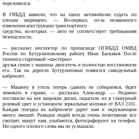
переломился.
В ГИБДД заявили, что на таких автомобилях ездить по
улицам запрещено. — Во-первых, из-за незаконного
изменения конструкции транспортного
средства, во-вторых — авто не соответствует требованиям
безопасности,
— рассказал инспектор по пропаганде ОГИБДД ОМВД
России по Бутурлиновскому району Иван Баскаков После
тюнинга старенькой «шестерки»
друзья сняли с машины двигатель и полностью восстановили
его. Так на дорогах Бутурлиновки появился самодельный
кабриолет.
— Машину в утиль теперь сдавать не собираемся, будет
зимовать в гараже, — рассказал Александр. — Недавно
поставили на нее широкие диски, окрасили их в гламурный
розовый цвет и установили зеркальные колпаки от ВАЗ 2101.
Каждая поездка на кабриолете дарит нам и окружающим
много эмоций. Реакция людей всегда очень позитивная: все
смотрят, машут нам, улыбаются, фотографируют на телефон.
Ни одного плохого слова мы не услышали.