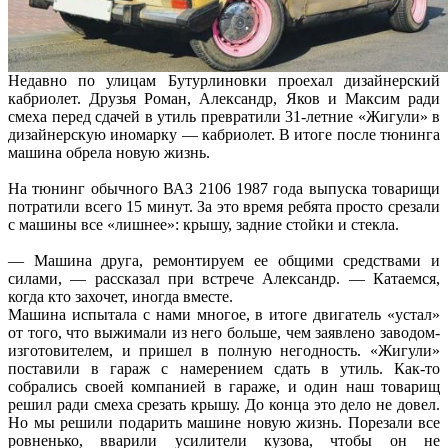
Недавно по улицам Бутурлиновки проехал дизайнерский
кабриолет. Друзья Роман, Александр, Яков и Максим ради
смеха перед сдачей в утиль превратили 31-летние «Жигули» в
дизайнерскую иномарку — кабриолет. В итоге после тюнинга
машина обрела новую жизнь.
На тюнинг обычного ВАЗ 2106 1987 года выпуска товарищи
потратили всего 15 минут. За это время ребята просто срезали
с машины все «лишнее»: крышу, задние стойки и стекла.
— Машина друга, ремонтируем ее общими средствами и
силами, — рассказал при встрече Александр. — Катаемся,
когда кто захочет, иногда вместе.
Машина испытала с нами многое, в итоге двигатель «устал»
от того, что выжимали из него больше, чем заявлено заводом-
изготовителем, и пришел в полную негодность. «Жигули»
поставили в гараж с намерением сдать в утиль. Как-то
собрались своей компанией в гараже, и один наш товарищ
решил ради смеха срезать крышу. До конца это дело не довел.
Но мы решили подарить машине новую жизнь. Порезали все
ровненько, вварили усилители кузова, чтобы он не